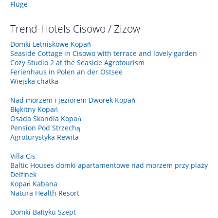
Flüge
Trend-Hotels
Cisowo / Zizow
Domki Letniskowe Kopań
Seaside Cottage in Cisowo with terrace and lovely garden
Cozy Studio 2 at the Seaside Agrotourism
Ferienhaus in Polen an der Ostsee
Wiejska chatka
Nad morzem i jeziorem Dworek Kopań
Błękitny Kopań
Osada Skandia Kopań
Pension Pod Strzechą
Agroturystyka Rewita
Villa Cis
Baltic Houses domki apartamentowe nad morzem przy plaży
Delfinek
Kopań Kabana
Natura Health Resort
Domki Bałtyku Szept