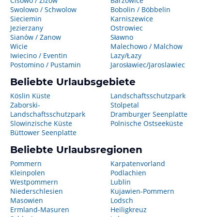
Cisowo / Zizow
Barzowice
Swolowo / Schwolow
Bobolin / Böbbelin
Sieciemin
Karniszewice
Jezierzany
Ostrowiec
Sianów / Zanow
Sławno
Wicie
Malechowo / Malchow
Iwiecino / Eventin
Lazy/Łazy
Postomino / Pustamin
Jarosławiec/Jaroslawiec
Beliebte Urlaubsgebiete
Köslin Küste
Landschaftsschutzpark
Zaborski-
Stolpetal
Landschaftsschutzpark
Dramburger Seenplatte
Slowinzische Küste
Polnische Ostseeküste
Büttower Seenplatte
Beliebte Urlaubsregionen
Pommern
Karpatenvorland
Kleinpolen
Podlachien
Westpommern
Lublin
Niederschlesien
Kujawien-Pommern
Masowien
Lodsch
Ermland-Masuren
Heiligkreuz