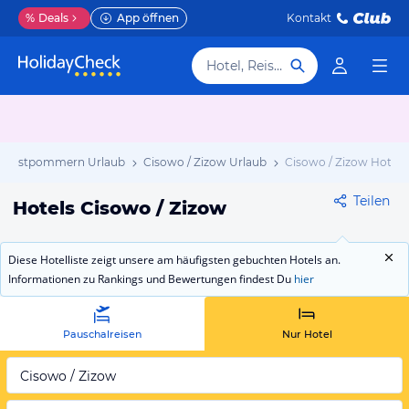
%
Deals
App öffnen
Kontakt
Hotel, Reiseziel
Westpommern Urlaub
Cisowo / Zizow Urlaub
Cisowo / Zizow Hotels
Teilen
Hotels Cisowo / Zizow
Diese Hotelliste zeigt unsere am häufigsten gebuchten Hotels an.
Informationen zu Rankings und Bewertungen findest Du
hier
Pauschalreisen
Nur Hotel
Cisowo / Zizow