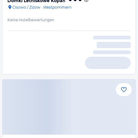
Domki Letniskowe Kopań
Cisowo / Zizow
·
Westpommern
Keine Hotelbewertungen