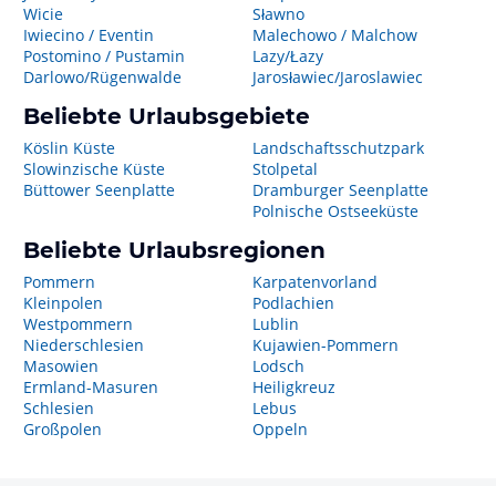
Wicie
Sławno
Iwiecino / Eventin
Malechowo / Malchow
Postomino / Pustamin
Lazy/Łazy
Darlowo/Rügenwalde
Jarosławiec/Jaroslawiec
Beliebte Urlaubsgebiete
Köslin Küste
Landschaftsschutzpark
Slowinzische Küste
Stolpetal
Büttower Seenplatte
Dramburger Seenplatte
Polnische Ostseeküste
Beliebte Urlaubsregionen
Pommern
Karpatenvorland
Kleinpolen
Podlachien
Westpommern
Lublin
Niederschlesien
Kujawien-Pommern
Masowien
Lodsch
Ermland-Masuren
Heiligkreuz
Schlesien
Lebus
Großpolen
Oppeln