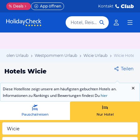
%
Deals
App öffnen
Kontakt
Hotel, Reiseziel
Polen Urlaub
Westpommern Urlaub
Wicie Urlaub
Wicie Hotels
Teilen
Hotels Wicie
Diese Hotelliste zeigt unsere am häufigsten gebuchten Hotels an.
Informationen zu Rankings und Bewertungen findest Du
hier
Pauschalreisen
Nur Hotel
Wicie