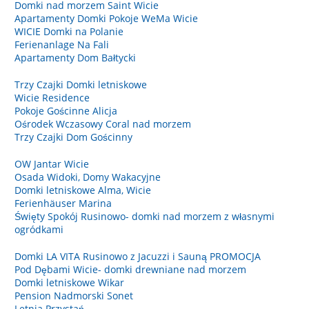
Domki nad morzem Saint Wicie
Apartamenty Domki Pokoje WeMa Wicie
WICIE Domki na Polanie
Ferienanlage Na Fali
Apartamenty Dom Bałtycki
Trzy Czajki Domki letniskowe
Wicie Residence
Pokoje Gościnne Alicja
Ośrodek Wczasowy Coral nad morzem
Trzy Czajki Dom Gościnny
OW Jantar Wicie
Osada Widoki, Domy Wakacyjne
Domki letniskowe Alma, Wicie
Ferienhäuser Marina
Święty Spokój Rusinowo- domki nad morzem z własnymi
ogródkami
Domki LA VITA Rusinowo z Jacuzzi i Sauną PROMOCJA
Pod Dębami Wicie- domki drewniane nad morzem
Domki letniskowe Wikar
Pension Nadmorski Sonet
Letnia Przystań