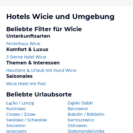
Hotels
Wicie
und Umgebung
Beliebte Filter für Wicie
Unterkunftsarten
Ferienhaus Wicie
Komfort & Luxus
3 Sterne Hotel Wicie
Themen & Interessen
Haustiere & Urlaub mit Hund Wicie
Saisonales
Wicie Hotel mit Pool
Beliebte Urlaubsorte
Łącko / Lanzig
Dąbki/ Dabki
Rusinowo
Barzowice
Cisowo / Zizow
Bobolin / Böbbelin
Swolowo / Schwolow
Karniszewice
Sieciemin
Ostrowiec
Jezierzany
Stolpmünde/Ustka