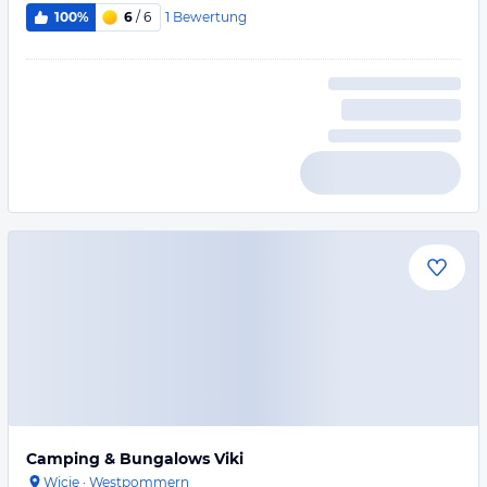
1
Bewertung
100%
6
/ 6
Camping & Bungalows Viki
Wicie
·
Westpommern