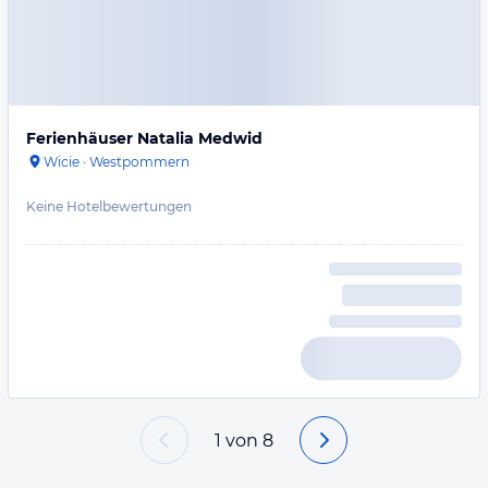
Ferienhäuser Natalia Medwid
Wicie
·
Westpommern
Keine Hotelbewertungen
1
von
8