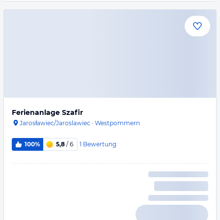
Ferienanlage Szafir
Jarosławiec/Jaroslawiec
·
Westpommern
1
Bewertung
100%
5,8
/ 6