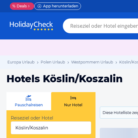
%
Deals
App herunterladen
Europa Urlaub
Polen Urlaub
Westpommern Urlaub
Köslin/Ko
Hotels Köslin/Koszalin
Pauschalreisen
Nur Hotel
Diese Hotelliste z
Reiseziel oder Hotel
Köslin/Koszalin