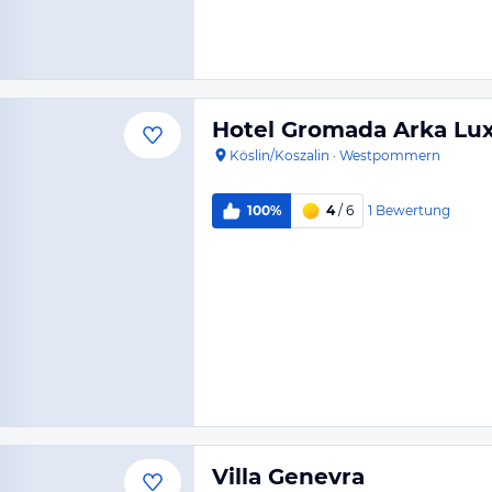
Hotel Gromada Arka Lu
Köslin/Koszalin
·
Westpommern
1
Bewertung
100%
4
/ 6
Villa Genevra