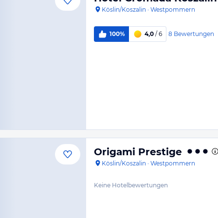
Köslin/Koszalin
·
Westpommern
8
Bewertungen
100%
4,0
/ 6
Origami Prestige
Köslin/Koszalin
·
Westpommern
Keine Hotelbewertungen