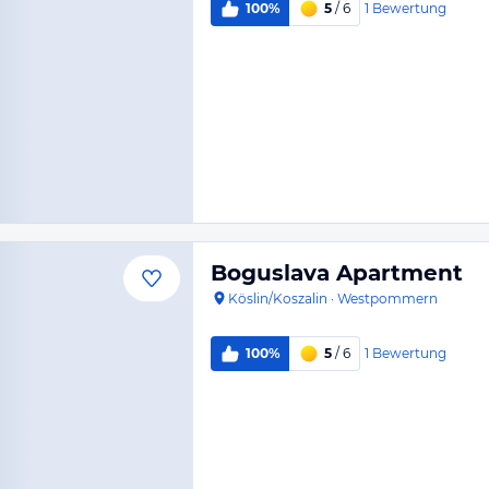
1
Bewertung
100%
5
/ 6
Boguslava Apartment
Köslin/Koszalin
·
Westpommern
1
Bewertung
100%
5
/ 6