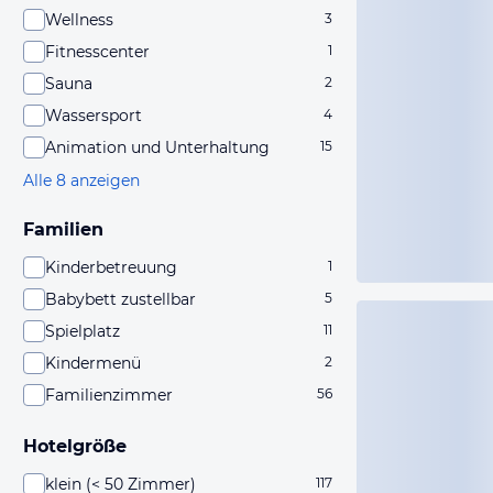
Wellness
3
Fitnesscenter
1
Sauna
2
Wassersport
4
Animation und Unterhaltung
15
Alle 8 anzeigen
Familien
Kinderbetreuung
1
Babybett zustellbar
5
Spielplatz
11
Kindermenü
2
Familienzimmer
56
Hotelgröße
klein (< 50 Zimmer)
117