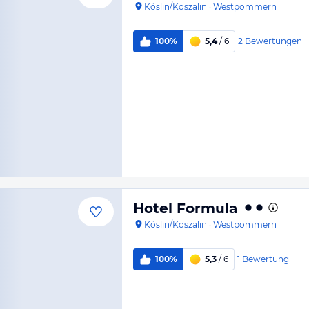
Köslin/Koszalin
·
Westpommern
2
Bewertungen
100%
5,4
/ 6
Hotel Formula
Köslin/Koszalin
·
Westpommern
1
Bewertung
100%
5,3
/ 6