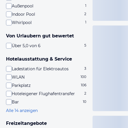
Außenpool
1
Indoor Pool
2
Whirlpool
1
Von Urlaubern gut bewertet
Über 5,0 von 6
5
Hotelausstattung & Service
Ladestation für Elektroautos
3
WLAN
100
Parkplatz
106
Hoteleigener Flughafentransfer
2
Bar
10
Alle 14 anzeigen
Freizeitangebote