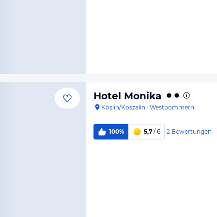
Hotel Monika
Köslin/Koszalin
·
Westpommern
2
Bewertungen
100%
5,7
/ 6