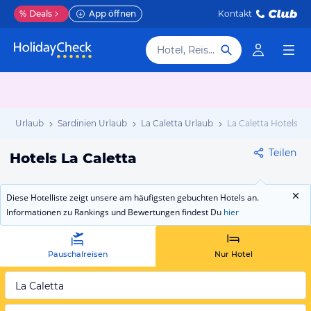
%
Deals
App öffnen
Kontakt
Hotel, Reiseziel
lien Urlaub
Sardinien Urlaub
La Caletta Urlaub
La Caletta Hotels
Teilen
Hotels La Caletta
Diese Hotelliste zeigt unsere am häufigsten gebuchten Hotels an.
Informationen zu Rankings und Bewertungen findest Du
hier
Pauschalreisen
Nur Hotel
La Caletta