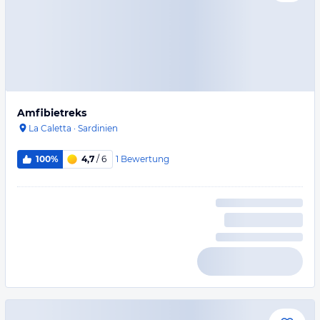
Amfibietreks
La Caletta
·
Sardinien
1
Bewertung
100%
4,7
/ 6