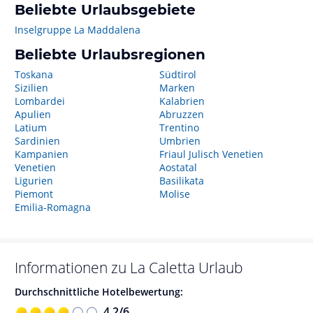
Beliebte Urlaubsgebiete
Inselgruppe La Maddalena
Beliebte Urlaubsregionen
Toskana
Südtirol
Sizilien
Marken
Lombardei
Kalabrien
Apulien
Abruzzen
Latium
Trentino
Sardinien
Umbrien
Kampanien
Friaul Julisch Venetien
Venetien
Aostatal
Ligurien
Basilikata
Piemont
Molise
Emilia-Romagna
Informationen zu
La Caletta
Urlaub
Durchschnittliche Hotelbewertung:
4,2
/
6