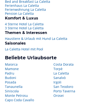
Bed and Breakfast La Caletta
Ferienhaus La Caletta
Ferienwohnung La Caletta
Pension La Caletta
Komfort & Luxus
4 Sterne Hotel La Caletta
3 Sterne Hotel La Caletta
Themen & Interessen
Haustiere & Urlaub mit Hund La Caletta
Saisonales
La Caletta Hotel mit Pool
Beliebte Urlaubsorte
Maiorca
Costa Dorata
Mamone
Torpè
Padru
La Caletta
Budoni
Sanalvò
Posada
Irgoli
Tanaunella
San Teodoro
Siniscola
Porto Taverna
Monte Petrosu
Orosei
Capo Coda Cavallo