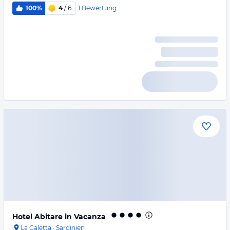
1
Bewertung
100%
4
/ 6
Hotel Abitare in Vacanza
La Caletta
·
Sardinien