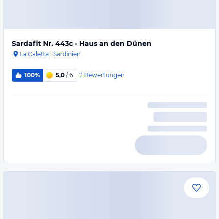
Sardafit Nr. 443c - Haus an den Dünen
La Caletta
·
Sardinien
2
Bewertungen
100%
5,0
/ 6