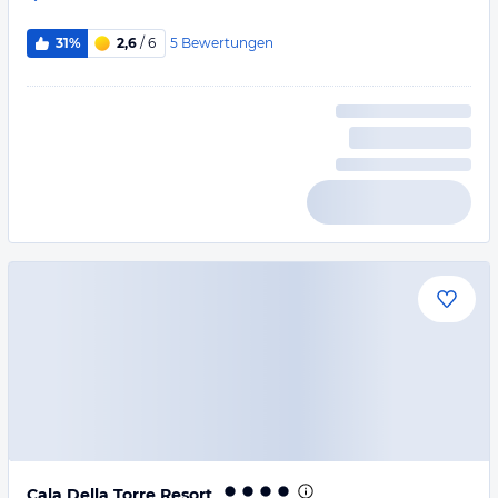
5
Bewertungen
31%
2,6
/ 6
Cala Della Torre Resort