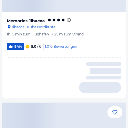
Memories Jibacoa
Jibacoa
·
Kuba Nordküste
1h 15 min
zum Flughafen
·
< 25 m
zum Strand
1.010
Bewertungen
84%
5,0
/ 6