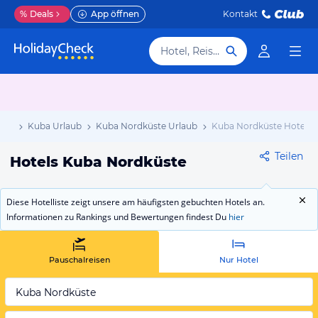
%
Deals
App öffnen
Kontakt
Hotel, Reiseziel
aub
Kuba Urlaub
Kuba Nordküste Urlaub
Kuba Nordküste Hotels
Teilen
Hotels Kuba Nordküste
Diese Hotelliste zeigt unsere am häufigsten gebuchten Hotels an.
Informationen zu Rankings und Bewertungen findest Du
hier
Pauschalreisen
Nur Hotel
Kuba Nordküste