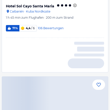
Hotel Sol Cayo Santa Maria
Caibarién
·
Kuba Nordküste
1 h 45 min
zum Flughafen
·
200 m
zum Strand
106
Bewertungen
71%
4,4
/ 6