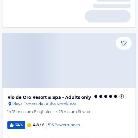
Rio de Oro Resort & Spa - Adults only
Playa Esmeralda
·
Kuba Nordküste
1h 15 min
zum Flughafen
·
< 25 m
zum Strand
516
Bewertungen
74%
4,8
/ 6