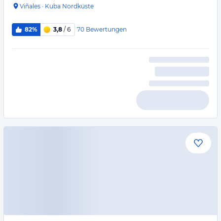
Viñales
·
Kuba Nordküste
70
Bewertungen
82%
3,8
/ 6