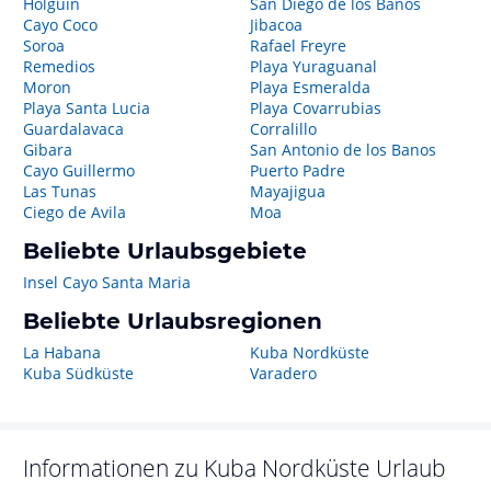
Holguin
San Diego de los Banos
Cayo Coco
Jibacoa
Soroa
Rafael Freyre
Remedios
Playa Yuraguanal
Moron
Playa Esmeralda
Playa Santa Lucia
Playa Covarrubias
Guardalavaca
Corralillo
Gibara
San Antonio de los Banos
Cayo Guillermo
Puerto Padre
Las Tunas
Mayajigua
Ciego de Avila
Moa
Beliebte Urlaubsgebiete
Insel Cayo Santa Maria
Beliebte Urlaubsregionen
La Habana
Kuba Nordküste
Kuba Südküste
Varadero
Informationen zu
Kuba Nordküste
Urlaub