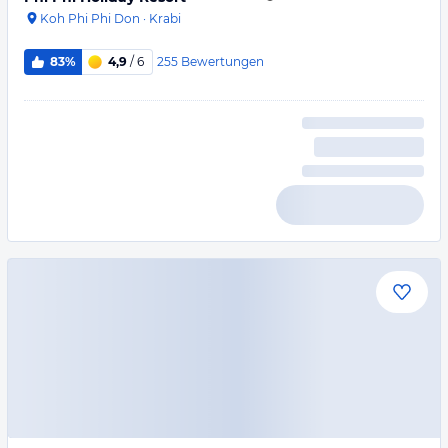
Koh Phi Phi Don
·
Krabi
255
Bewertungen
83%
4,9
/ 6