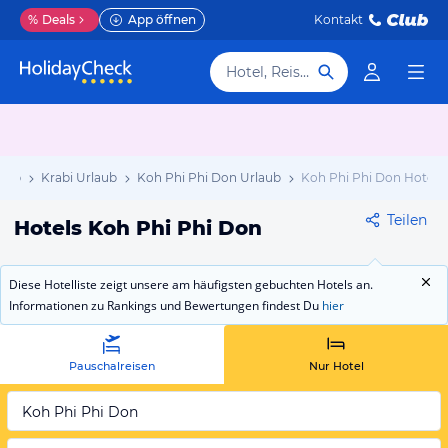
%
Deals
App öffnen
Kontakt
Hotel, Reiseziel
laub
Krabi Urlaub
Koh Phi Phi Don Urlaub
Koh Phi Phi Don Hotels
Teilen
Hotels Koh Phi Phi Don
Diese Hotelliste zeigt unsere am häufigsten gebuchten Hotels an.
Informationen zu Rankings und Bewertungen findest Du
hier
Pauschalreisen
Nur Hotel
Koh Phi Phi Don