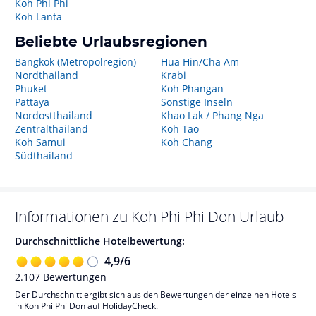
Koh Phi Phi
Koh Lanta
Beliebte Urlaubsregionen
Bangkok (Metropolregion)
Hua Hin/Cha Am
Nordthailand
Krabi
Phuket
Koh Phangan
Pattaya
Sonstige Inseln
Nordostthailand
Khao Lak / Phang Nga
Zentralthailand
Koh Tao
Koh Samui
Koh Chang
Südthailand
Informationen zu
Koh Phi Phi Don
Urlaub
Durchschnittliche Hotelbewertung:
4,9
/
6
2.107
Bewertungen
Der Durchschnitt ergibt sich aus den Bewertungen der einzelnen Hotels
in Koh Phi Phi Don auf HolidayCheck.