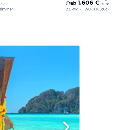
1.606 €
ab
ück
Frühstück
zimmer
2 ERW. • 1 WOCHE
Studio