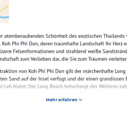
der atemberaubenden Schönheit des exotischen Thailands
l Koh Phi Phi Don, deren traumhafte Landschaft Ihr Herz e
izarre Felsenformationen und strahlend weiße Sandsträn
andschaft zum Verlieben dar, die Sie zum Träumen verleiten
ttraktion von Koh Phi Phi Don gilt der märchenhafte Long
en Sand auf der Insel verfügt und der einen grandiosen Bl
i Leh bietet. Der Long Beach beherbergt des Weiteren zah
s und bietet ein breites Angebot an Wassersportmöglich
Mehr erfahren
chen.
Don ist besonders für ihre intakte Natur und die herrlich
modernes, bei Touristen aus aller Welt beliebtes Erholungsg