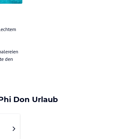
hlechtem
malereien
te den
Phi Don Urlaub