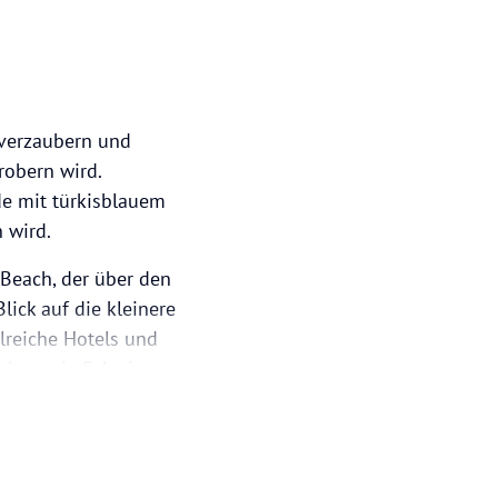
 verzaubern und
robern wird.
de mit türkisblauem
 wird.
 Beach, der über den
ick auf die kleinere
lreiche Hotels und
keiten wie Schwimmen,
en Aussichten bekannt,
ebiet dar. Die Insel