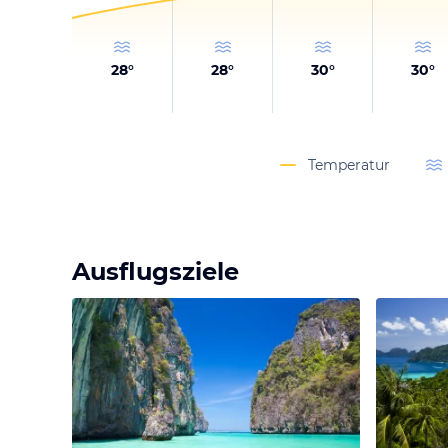
28
°
28
°
30
°
30
°
Temperatur
Ausflugsziele