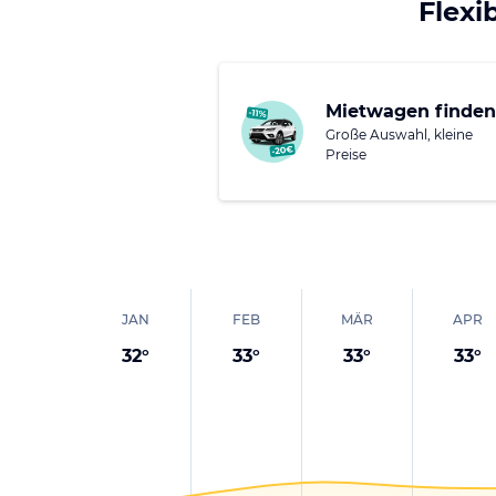
verfügt über viele lu
Flexi
puren Luxus für Gäst
einladen.
Mietwagen finden
Große Auswahl, kleine
Preise
JAN
FEB
MÄR
APR
32
°
33
°
33
°
33
°