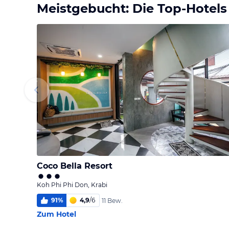
Meistgebucht: Die Top-Hotels
Coco Bella Resort
Koh Phi Phi Don, Krabi
91
%
4,9
/
6
11 Bew.
Zum Hotel