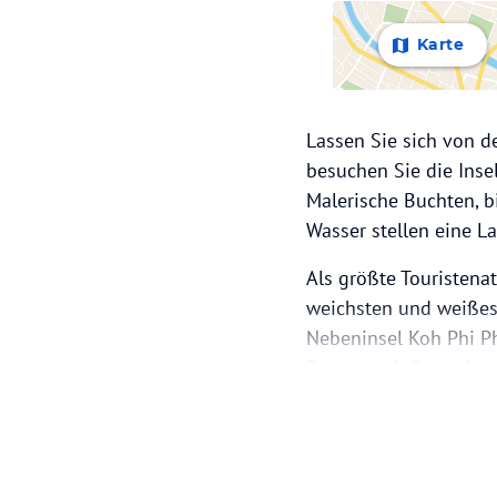
Karte
Lassen Sie sich von 
besuchen Sie die Inse
Malerische Buchten, b
Wasser stellen eine L
Als größte Touristena
weichsten und weißest
Nebeninsel Koh Phi Ph
Resorts mit Bungalow
Schnorcheln oder Tau
Die Insel Koh Phi Phi 
sie stellt jedoch ein 