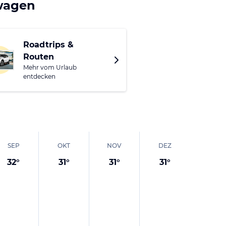
e Luxushotels, die
twagen
te, die zum Bummeln
Roadtrips &
Routen
Mehr vom Urlaub
entdecken
SEP
OKT
NOV
DEZ
32
°
31
°
31
°
31
°