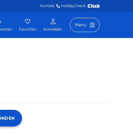
Kontakt
HolidayCheck 
Menü
werten
Favoriten
Anmelden