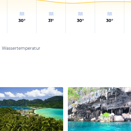
30
°
31
°
30
°
30
°
Wassertemperatur