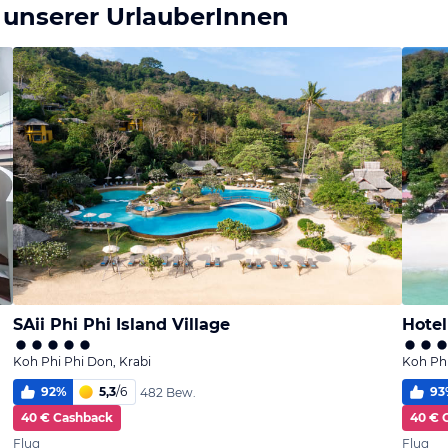
 unserer UrlauberInnen
SAii Phi Phi Island Village
Hotel
Koh Phi Phi Don, Krabi
Koh Phi
92
%
5,3
/
6
93
482 Bew.
40 € Cashback
40 € 
Flug
Flug