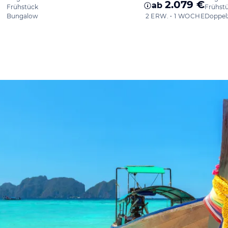
2.079 €
ab
Frühstück
Frühst
Bungalow
2 ERW. • 1 WOCHE
Doppel