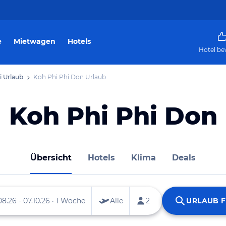
e
Mietwagen
Hotels
Hotel be
i Urlaub
Koh Phi Phi Don Urlaub
Koh Phi Phi Don
Übersicht
Hotels
Klima
Deals