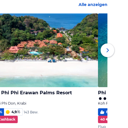
Alle anzeigen
 Phi Phi Erawan Palms Resort
Phi Phi Holi
 Phi Don, Krabi
Koh Phi Phi Don,
%
4,9
/
6
83
%
4,9
143 Bew.
Cashback
40 € Cashback
Flug