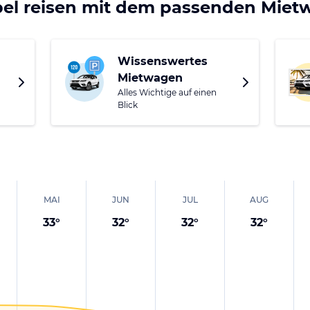
xuriöse und komfortable eingerichtete Wellnesshotels sowi
bel reisen mit dem passenden Mie
e ermöglichen, sowie zahlreiche Restaurants und Geschäf
Wissenswertes
Mietwagen
Alles Wichtige auf einen
Blick
MAI
JUN
JUL
AUG
33
°
32
°
32
°
32
°