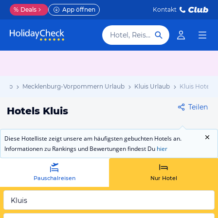
%
Deals
App öffnen
Kontakt
Hotel, Reiseziel
laub
Mecklenburg-Vorpommern Urlaub
Kluis Urlaub
Kluis Hotels
Teilen
Hotels Kluis
Diese Hotelliste zeigt unsere am häufigsten gebuchten Hotels an.
Informationen zu Rankings und Bewertungen findest Du
hier
Pauschalreisen
Nur Hotel
Kluis