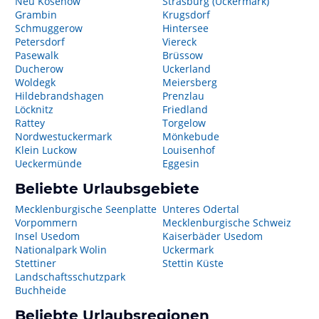
Neu Kosenow
Strasburg (Uckermark)
Grambin
Krugsdorf
Schmuggerow
Hintersee
Petersdorf
Viereck
Pasewalk
Brüssow
Ducherow
Uckerland
Woldegk
Meiersberg
Hildebrandshagen
Prenzlau
Löcknitz
Friedland
Rattey
Torgelow
Nordwestuckermark
Mönkebude
Klein Luckow
Louisenhof
Ueckermünde
Eggesin
Beliebte Urlaubsgebiete
Mecklenburgische Seenplatte
Unteres Odertal
Vorpommern
Mecklenburgische Schweiz
Insel Usedom
Kaiserbäder Usedom
Nationalpark Wolin
Uckermark
Stettiner
Stettin Küste
Landschaftsschutzpark
Buchheide
Beliebte Urlaubsregionen