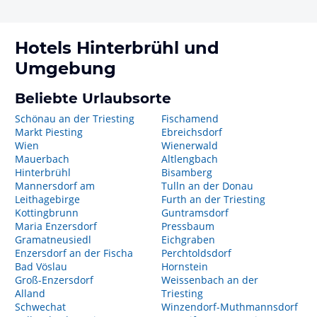
Hotels
Hinterbrühl
und
Umgebung
Beliebte Urlaubsorte
Schönau an der Triesting
Fischamend
Markt Piesting
Ebreichsdorf
Wien
Wienerwald
Mauerbach
Altlengbach
Hinterbrühl
Bisamberg
Mannersdorf am
Tulln an der Donau
Leithagebirge
Furth an der Triesting
Kottingbrunn
Guntramsdorf
Maria Enzersdorf
Pressbaum
Gramatneusiedl
Eichgraben
Enzersdorf an der Fischa
Perchtoldsdorf
Bad Vöslau
Hornstein
Groß-Enzersdorf
Weissenbach an der
Alland
Triesting
Schwechat
Winzendorf-Muthmannsdorf