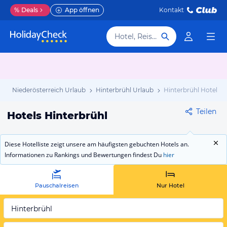
%
Deals
App öffnen
Kontakt
Hotel, Reiseziel
b
Niederösterreich Urlaub
Hinterbrühl Urlaub
Hinterbrühl Hotels
Teilen
Hotels Hinterbrühl
Diese Hotelliste zeigt unsere am häufigsten gebuchten Hotels an.
Informationen zu Rankings und Bewertungen findest Du
hier
Pauschalreisen
Nur Hotel
Hinterbrühl