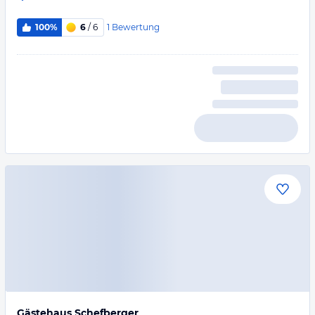
1
Bewertung
100%
6
/ 6
Gästehaus Schefberger