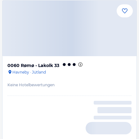
0060 Rømø - Lakolk 33
Havneby
·
Jütland
Keine Hotelbewertungen