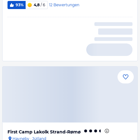
12
Bewertungen
93%
4,8
/ 6
First Camp Lakolk Strand-Rømø
Havneby
·
Jütland