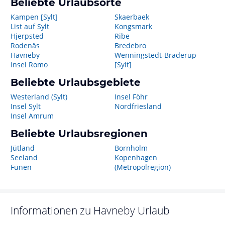
Beliebte Urlaubsorte
Kampen [Sylt]
Skaerbaek
List auf Sylt
Kongsmark
Hjerpsted
Ribe
Rodenäs
Bredebro
Havneby
Wenningstedt-Braderup
Insel Romo
[Sylt]
Beliebte Urlaubsgebiete
Westerland (Sylt)
Insel Föhr
Insel Sylt
Nordfriesland
Insel Amrum
Beliebte Urlaubsregionen
Jütland
Bornholm
Seeland
Kopenhagen
Fünen
(Metropolregion)
Informationen zu
Havneby
Urlaub