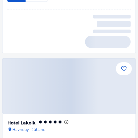
Hotel Lakolk
Havneby
·
Jütland