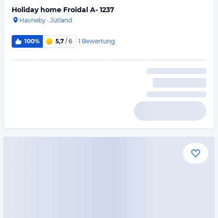
Holiday home Froidal A- 1237
Havneby
·
Jütland
1
Bewertung
100%
5,7
/ 6