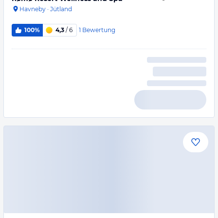
Havneby
·
Jütland
1
Bewertung
100%
4,3
/ 6