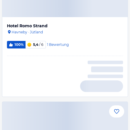
Hotel Romo Strand
Havneby
·
Jütland
1
Bewertung
100%
5,4
/ 6