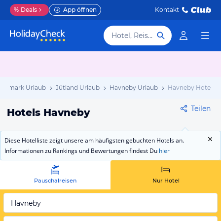
%
Deals
App öffnen
Kontakt
Hotel, Reiseziel
nemark Urlaub
Jütland Urlaub
Havneby Urlaub
Havneby Hotels
Teilen
Hotels Havneby
Diese Hotelliste zeigt unsere am häufigsten gebuchten Hotels an.
Informationen zu Rankings und Bewertungen findest Du
hier
Pauschalreisen
Nur Hotel
Havneby