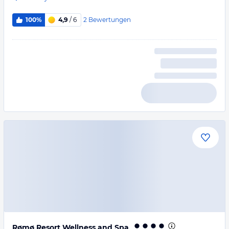
2
Bewertungen
100%
4,9
/ 6
Rømø Resort Wellness and Spa