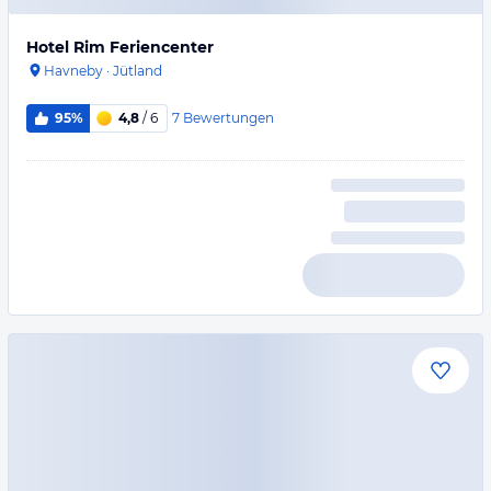
Hotel Rim Feriencenter
Havneby
·
Jütland
7
Bewertungen
95%
4,8
/ 6