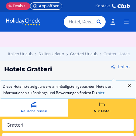
%
Deals
App öffnen
Kontakt
Hotel, Reiseziel
b
Italien Urlaub
Sizilien Urlaub
Gratteri Urlaub
Gratteri Hotels
Teilen
Hotels Gratteri
Diese Hotelliste zeigt unsere am häufigsten gebuchten Hotels an.
Informationen zu Rankings und Bewertungen findest Du
hier
Pauschalreisen
Nur Hotel
Gratteri