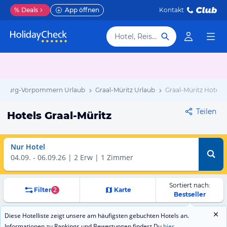
%
Deals
App öffnen
Kontakt
Hotel, Reiseziel
enburg-Vorpommern Urlaub
Graal-Müritz Urlaub
Graal-Müritz Hotels
Teilen
Hotels Graal-Müritz
Nur Hotel
04.09.
-
06.09.26
2 Erw | 1 Zimmer
Sortiert nach:
Filter
2
Karte
Bestseller
Diese Hotelliste zeigt unsere am häufigsten gebuchten Hotels an.
Informationen zu Rankings und Bewertungen findest Du
hier