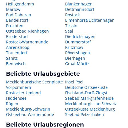
Heiligendamm
Blankenhagen
Marlow
Dettmannsdorf
Bad Doberan
Rostock
Bandelstorf
Elmenhorst/Lichtenhagen
Pruchten
Tessin
Ostseebad Nienhagen
Saal
Broderstorf
Diedrichshagen
Rostock-Warnemünde
Dummerstorf
Ahrenshoop
Kritzmow
Thulendorf
Rövershagen
Sanitz
Dierhagen
Bentwisch
Graal-Müritz
Beliebte Urlaubsgebiete
Mecklenburgische Seenplatte
Insel Poel
Vorpommern
Deutsche Ostseeküste
Rostocker Umland
Fischland-Darß-Zingst
Hiddensee
Seebad Markgrafenheide
Rügen
Mecklenburgische Schweiz
Mecklenburg-Schwerin
Ostseeküste Mecklenburg
Ostseebad Warnemünde
Seebad Pelzerhaken
Beliebte Urlaubsregionen