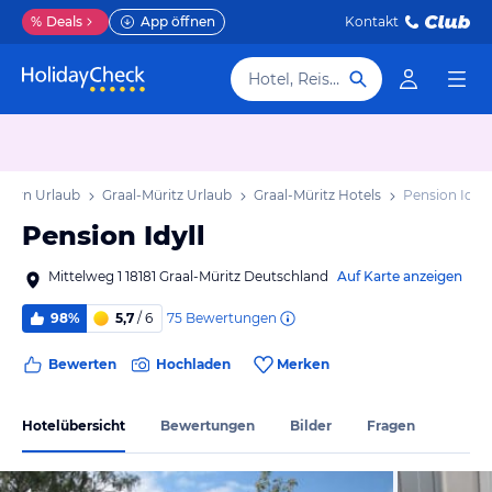
%
Deals
App öffnen
Kontakt
Hotel, Reiseziel
mern Urlaub
Graal-Müritz Urlaub
Graal-Müritz Hotels
Pension Idyll
Pension Idyll
Mittelweg 1 18181 Graal-Müritz Deutschland
Auf Karte anzeigen
75
Bewertungen
98%
5,7
/ 6
Bewerten
Hochladen
Merken
Hotelübersicht
Bewertungen
Bilder
Fragen