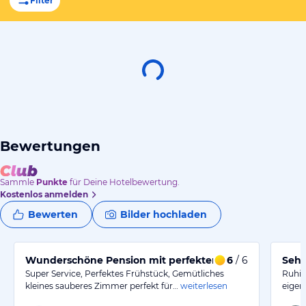
Filter
Bewertungen
Sammle
Punkte
für Deine Hotelbewertung.
Kostenlos anmelden
Bewerten
Bilder hochladen
Wunderschöne Pension mit perfektem Service.
6
/ 6
Sehr
Super Service, Perfektes Frühstück, Gemütliches
Ruhig
kleines sauberes Zimmer perfekt für…
weiterlesen
eigen