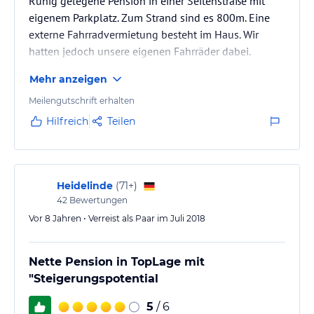
Ruhig gelegene Pension in einer Seitenstraße mit
jeweiligen Veranstalters.
eigenem Parkplatz. Zum Strand sind es 800m. Eine
externe Fahrradvermietung besteht im Haus. Wir
hatten jedoch unsere eigenen Fahrräder dabei.
Einziges Manko, eine Fahrradabstellmöglichkeit gab
Mehr anzeigen
es nur unter freiem Himmel.
Meilengutschrift erhalten
Hilfreich
Teilen
Heidelinde
(
71+
)
42
Bewertungen
Vor 8 Jahren • Verreist als Paar im Juli 2018
Nette Pension in TopLage mit
"Steigerungspotential
5
/ 6