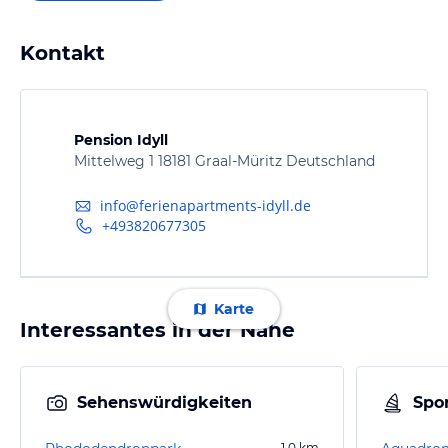
Kontakt
Pension Idyll
Mittelweg 1 18181 Graal-Müritz Deutschland
info@ferienapartments-idyll.de
+493820677305
Karte
Interessantes in der Nähe
Sehenswürdigkeiten
Spor
1,0
km