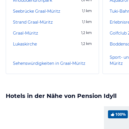
Rhododendronpark
Aquadro
Seebrücke Graal-Müritz
1,1
km
Tuki-Bah
Strand Graal-Müritz
1,1
km
Graal-Müritz
1,2
km
Golfclub 
Lukaskirche
1,2
km
Sport- un
Sehenswürdigkeiten in Graal-Müritz
Müritz
Hotels in der Nähe von Pension Idyll
100%