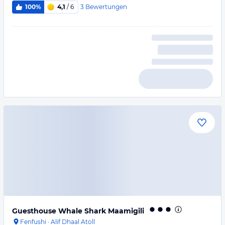
3
Bewertungen
100%
4,1
/ 6
Guesthouse Whale Shark Maamigili
Fenfushi
·
Alif Dhaal Atoll