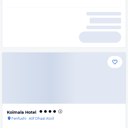
Koimala Hotel
Fenfushi
·
Alif Dhaal Atoll