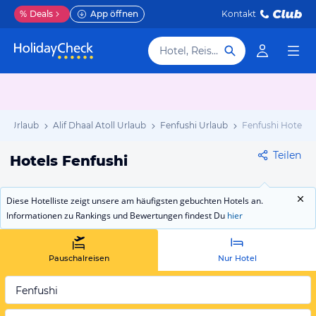
%
Deals
App öffnen
Kontakt
Hotel, Reiseziel
en Urlaub
Alif Dhaal Atoll Urlaub
Fenfushi Urlaub
Fenfushi Hotels
Teilen
Hotels Fenfushi
Diese Hotelliste zeigt unsere am häufigsten gebuchten Hotels an.
Informationen zu Rankings und Bewertungen findest Du
hier
Pauschalreisen
Nur Hotel
Fenfushi