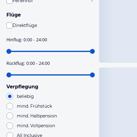
Ferienhof
1
Flüge
Direktflüge
Du findest mit dieser Einstellung Flüge, die mit sehr
hoher Wahrscheinlichkeit Direktflüge sind. Bitte
Hinflug
:
0:00 - 24:00
prüfe vor der Buchung noch einmal die Flugdetails.
Rückflug
:
0:00 - 24:00
Verpflegung
beliebig
mind. Frühstück
mind. Halbpension
mind. Vollpension
All Inclusive