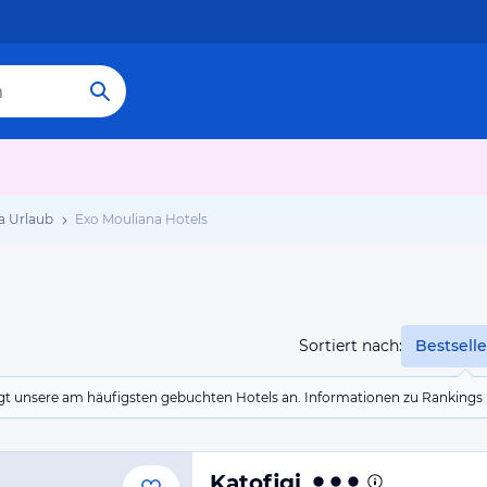
a Urlaub
Exo Mouliana Hotels
Sortiert nach:
Bestselle
eigt unsere am häufigsten gebuchten Hotels an. Informationen zu Rankin
Katofigi