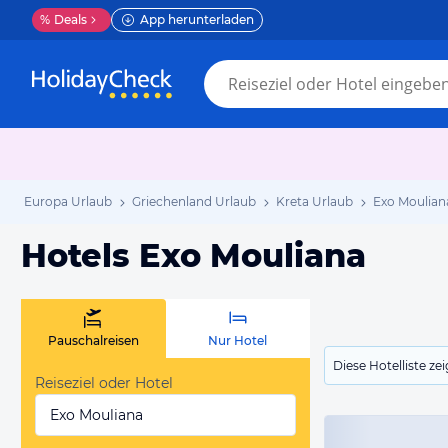
%
Deals
App herunterladen
Europa Urlaub
Griechenland Urlaub
Kreta Urlaub
Exo Moulian
Hotels Exo Mouliana
Pauschalreisen
Nur Hotel
Diese Hotelliste z
Reiseziel oder Hotel
Exo Mouliana