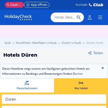
%
Deals
App öffnen
Kontakt
Hotel, Reiseziel
 Urlaub
Nordrhein-Westfalen Urlaub
Düren Urlaub
Düren Hotels
Teilen
Hotels Düren
Diese Hotelliste zeigt unsere am häufigsten gebuchten Hotels an.
Informationen zu Rankings und Bewertungen findest Du
hier
Pauschalreisen
Nur Hotel
Düren