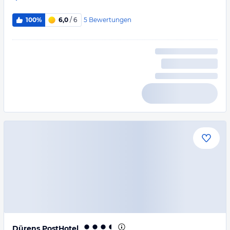
5
Bewertungen
100%
6,0
/ 6
Dürens PostHotel