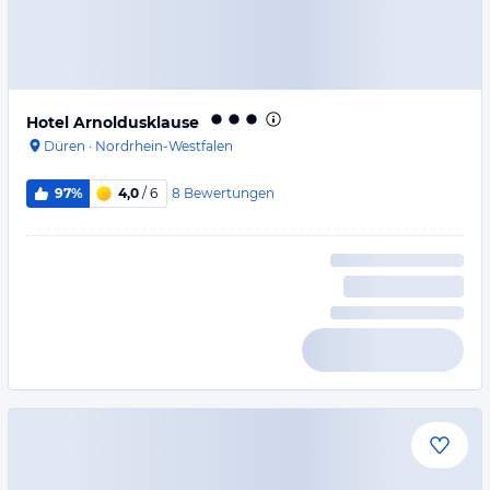
Hotel Arnoldusklause
Düren
·
Nordrhein-Westfalen
8
Bewertungen
97%
4,0
/ 6