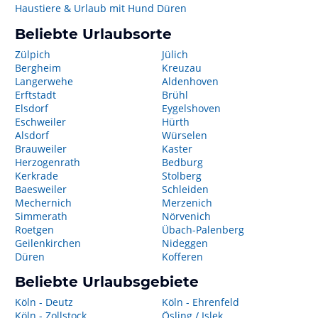
Haustiere & Urlaub mit Hund Düren
Beliebte Urlaubsorte
Zülpich
Jülich
Bergheim
Kreuzau
Langerwehe
Aldenhoven
Erftstadt
Brühl
Elsdorf
Eygelshoven
Eschweiler
Hürth
Alsdorf
Würselen
Brauweiler
Kaster
Herzogenrath
Bedburg
Kerkrade
Stolberg
Baesweiler
Schleiden
Mechernich
Merzenich
Simmerath
Nörvenich
Roetgen
Übach-Palenberg
Geilenkirchen
Nideggen
Düren
Kofferen
Beliebte Urlaubsgebiete
Köln - Deutz
Köln - Ehrenfeld
Köln - Zollstock
Ösling / Islek