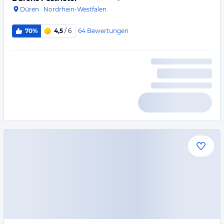
Düren
·
Nordrhein-Westfalen
64
Bewertungen
70%
4,5
/ 6