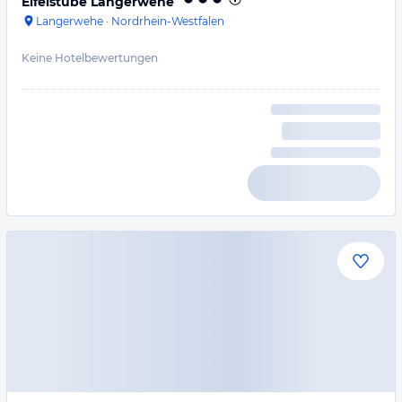
Eifelstube Langerwehe
Langerwehe
·
Nordrhein-Westfalen
Keine Hotelbewertungen