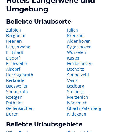
Hotels
Langerwehe
und
Umgebung
Beliebte Urlaubsorte
Zülpich
Jülich
Bergheim
Kreuzau
Heerlen
Aldenhoven
Langerwehe
Eygelshoven
Erftstadt
Würselen
Elsdorf
Kaster
Eschweiler
Hückelhoven
Alsdorf
Bocholtz
Herzogenrath
Simpelveld
Kerkrade
Vaals
Baesweiler
Bedburg
Simmerath
Stolberg
Roetgen
Merzenich
Ratheim
Nörvenich
Geilenkirchen
Übach-Palenberg
Düren
Nideggen
Beliebte Urlaubsgebiete