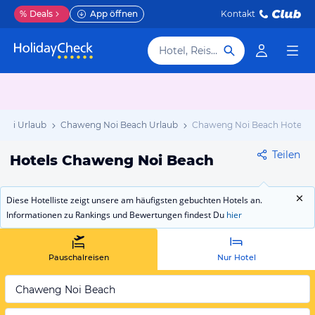
%
Deals
App öffnen
Kontakt
Hotel, Reiseziel
mui Urlaub
Chaweng Noi Beach Urlaub
Chaweng Noi Beach Hotels
Teilen
Hotels Chaweng Noi Beach
Diese Hotelliste zeigt unsere am häufigsten gebuchten Hotels an.
Informationen zu Rankings und Bewertungen findest Du
hier
Pauschalreisen
Nur Hotel
Chaweng Noi Beach