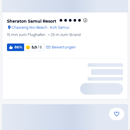
Sheraton Samui Resort
Chaweng Noi Beach
·
Koh Samui
15 min
zum Flughafen
·
< 25 m
zum Strand
135
Bewertungen
86%
5,0
/ 6