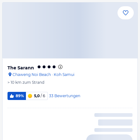
The Sarann
Chaweng Noi Beach
·
Koh Samui
> 10 km
zum Strand
33
Bewertungen
89%
5,0
/ 6