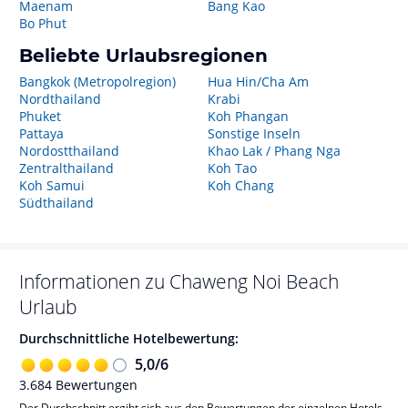
Maenam
Bang Kao
Bo Phut
Beliebte Urlaubsregionen
Bangkok (Metropolregion)
Hua Hin/Cha Am
Nordthailand
Krabi
Phuket
Koh Phangan
Pattaya
Sonstige Inseln
Nordostthailand
Khao Lak / Phang Nga
Zentralthailand
Koh Tao
Koh Samui
Koh Chang
Südthailand
Informationen zu
Chaweng Noi Beach
Urlaub
Durchschnittliche Hotelbewertung:
5,0
/
6
3.684
Bewertungen
Der Durchschnitt ergibt sich aus den Bewertungen der einzelnen Hotels