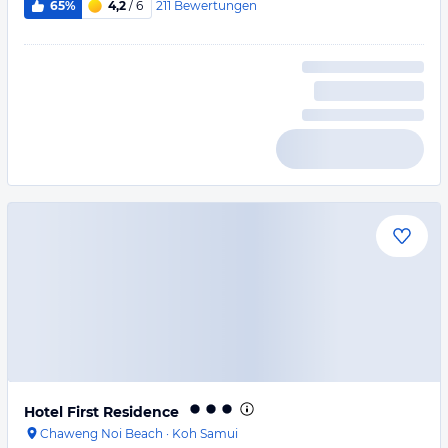
211
Bewertungen
65%
4,2
/ 6
Hotel First Residence
Chaweng Noi Beach
·
Koh Samui