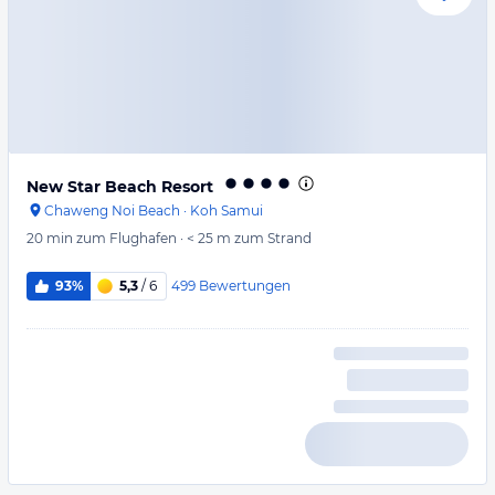
New Star Beach Resort
Chaweng Noi Beach
·
Koh Samui
20 min
zum Flughafen
·
< 25 m
zum Strand
499
Bewertungen
93%
5,3
/ 6