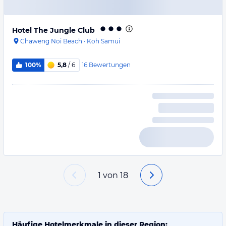
Hotel The Jungle Club
Chaweng Noi Beach
·
Koh Samui
16
Bewertungen
100%
5,8
/ 6
1
von
18
Häufige Hotelmerkmale in dieser Region: