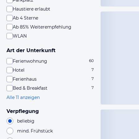
Parkplatz
Haustiere erlaubt
Ab 4 Sterne
Ab 85% Weiterempfehlung
WLAN
Art der Unterkunft
Ferienwohnung
60
Hotel
7
Ferienhaus
7
Bed & Breakfast
7
Alle 11 anzeigen
Verpflegung
beliebig
mind. Frühstück