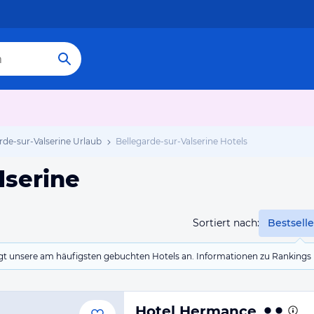
rde-sur-Valserine Urlaub
Bellegarde-sur-Valserine Hotels
lserine
Sortiert nach:
Bestselle
eigt unsere am häufigsten gebuchten Hotels an. Informationen zu Rankin
Hotel Hermance