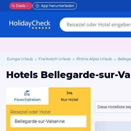
%
Deals
App herunterladen
Europa Urlaub
Frankreich Urlaub
Rhône-Alpes Urlaub
Bellega
Hotels Bellegarde-sur-Va
Pauschalreisen
Nur Hotel
Diese Hotelliste z
Reiseziel oder Hotel
Bellegarde-sur-Valserine