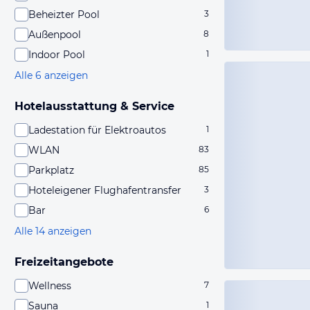
Beheizter Pool
3
Außenpool
8
Indoor Pool
1
Alle 6 anzeigen
Hotelausstattung & Service
Ladestation für Elektroautos
1
WLAN
83
Parkplatz
85
Hoteleigener Flughafentransfer
3
Bar
6
Alle 14 anzeigen
Freizeitangebote
Wellness
7
Sauna
1