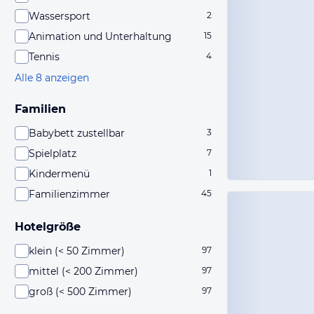
Wassersport
2
Animation und Unterhaltung
15
Tennis
4
Alle 8 anzeigen
Familien
Babybett zustellbar
3
Spielplatz
7
Kindermenü
1
Familienzimmer
45
Hotelgröße
klein (< 50 Zimmer)
97
mittel (< 200 Zimmer)
97
groß (< 500 Zimmer)
97