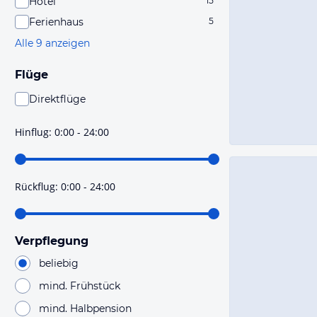
Hotel
15
Ferienhaus
5
Alle 9 anzeigen
Flüge
Direktflüge
Du findest mit dieser Einstellung Flüge, die mit sehr
hoher Wahrscheinlichkeit Direktflüge sind. Bitte
Hinflug
:
0:00 - 24:00
prüfe vor der Buchung noch einmal die Flugdetails.
Rückflug
:
0:00 - 24:00
Verpflegung
beliebig
mind. Frühstück
mind. Halbpension