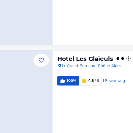
Hotel Les Glaïeuls
Le Grand-Bornand
·
Rhône-Alpes
1
Bewertung
100%
4,8
/ 6