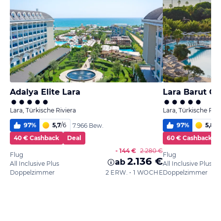
Adalya Elite Lara
Lara Barut Co
Lara, Türkische Riviera
Lara, Türkische Rivi
97
%
5,7
/
6
97
%
5,8
/
6
7.966 Bew.
40 € Cashback
Deal
60 € Cashback
- 144 €
2.280 €
Flug
Flug
2.136 €
ab
All Inclusive Plus
All Inclusive Plus
Doppelzimmer
2 ERW. • 1 WOCHE
Doppelzimmer