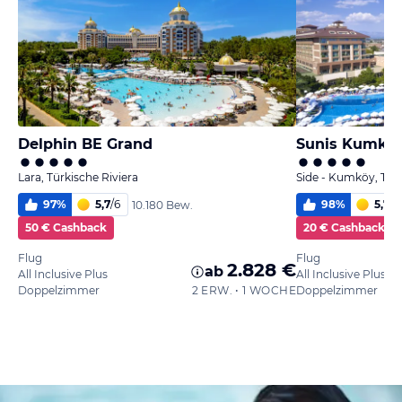
Delphin BE Grand
Lara, Türkische Riviera
Side - Kumköy, Türk
97
%
5,7
/
6
98
%
5,7
/
6
10.180 Bew.
50 € Cashback
20 € Cashback
Flug
Flug
2.828 €
ab
All Inclusive Plus
All Inclusive Plus
Doppelzimmer
2 ERW. • 1 WOCHE
Doppelzimmer