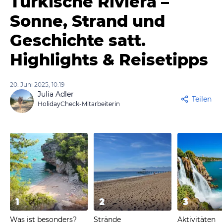
Türkische Riviera –
Sonne, Strand und
Geschichte satt.
Highlights & Reisetipps
20. Juni 2025, 10:19
Julia Adler
Teilen
HolidayCheck-Mitarbeiterin
1
2
3
Was ist besonders?
Strände
Aktivitäten