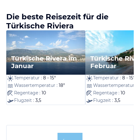
Die beste Reisezeit für die
Türkische Riviera
Türkische Rivera im
Türkische Rive
Januar
Februar
Temperatur :
8 - 15°
Temperatur :
8 - 15°
Wassertemperatur :
18°
Wassertemperatur :
1
Regentage :
10
Regentage :
10
Flugzeit :
3,5
Flugzeit :
3,5