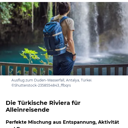
Ausflug zum Duden-Wasserfall, Antalya, Türkei.
©Shutterstock-2358554843_ffbqrs
Die Türkische Riviera für
Alleinreisende
Perfekte Mischung aus Entspannung, Aktivität