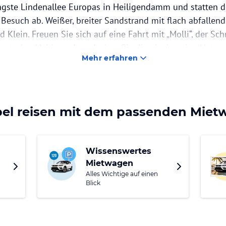
ngste Lindenallee Europas in Heiligendamm und statten d
Besuch ab. Weißer, breiter Sandstrand mit flach abfallend
 Klein. Freuen Sie sich auf eine Fahrt mit „Molli“, der S
Rostocker Heide und entdecken Sie die einzigartige Natur 
Mehr erfahren
größten Rhododendronpark in ganz Deutschland verzaube
großen Seen. Staunen Sie über die wundersam geformte
nhagen und erleben Sie viel Spaß mit der ganzen Familie
bel reisen mit dem passenden Mie
Wissenswertes
Mietwagen
Alles Wichtige auf einen
Blick