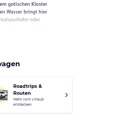
em gotischen Kloster
en Wasser bringt hier
chmalspurbahn oder
der Küstenlandschaft.
rn und entspannen Sie
n Bäume im
 im Miniland in
twagen
Roadtrips &
Routen
Mehr vom Urlaub
entdecken