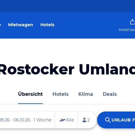
e
Mietwagen
Hotels
Hotel be
Rostocker Umlan
Übersicht
Hotels
Klima
Deals