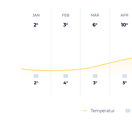
JAN
FEB
MÄR
APR
2
°
3
°
6
°
10
°
2
°
4
°
3
°
5
°
Temperatur