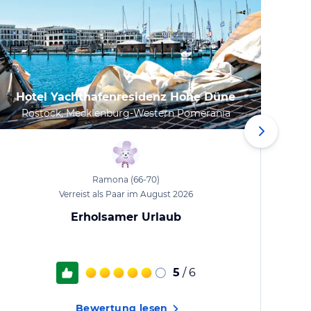
Hotel Yachthafenresidenz Hohe Düne
Par
Rostock, Mecklenburg-Western Pomerania
Kueh
Ramona
(66-70)
Verreist als Paar im August 2026
Erholsamer Urlaub
5
/ 6
Bewertung lesen