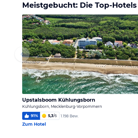
Meistgebucht: Die Top-Hotels
Upstalsboom Kühlungsborn
Kühlungsborn, Mecklenburg-Vorpommern
91
%
5,3
/
6
1.198 Bew.
Zum Hotel