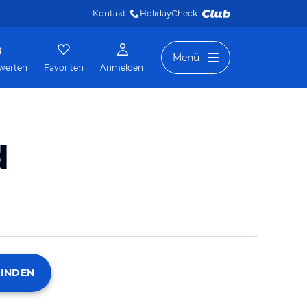
Kontakt
HolidayCheck 
Menü
werten
Favoriten
Anmelden
d