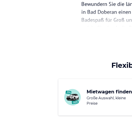
Bewundern Sie die lä
in Bad Doberan einen 
Badespaß für Groß und
radeln Sie durch die 
Lassen Sie sich vom 
an einem der beiden 
Gespensterwald in Nie
Göldenitz.
Flexi
Mietwagen finden
Große Auswahl, kleine
Preise