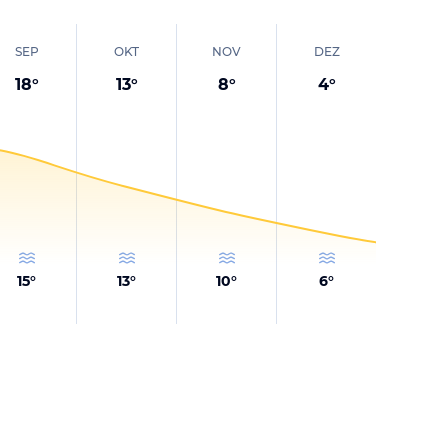
SEP
OKT
NOV
DEZ
18
°
13
°
8
°
4
°
15
°
13
°
10
°
6
°