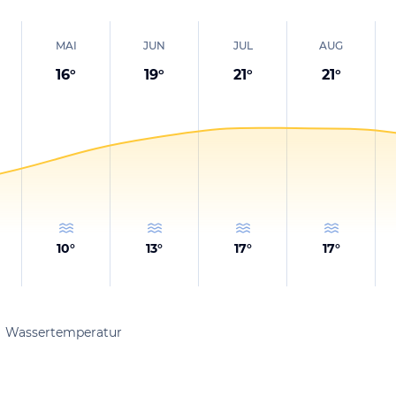
MAI
JUN
JUL
AUG
16
°
19
°
21
°
21
°
10
°
13
°
17
°
17
°
Wassertemperatur