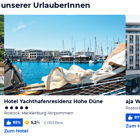
 unserer UrlauberInnen
Hotel Yachthafenresidenz Hohe Düne
aja 
Rostoc
Rostock, Mecklenburg-Vorpommern
87
85
%
5,2
/
6
2.083 Bew.
Zum H
Zum Hotel