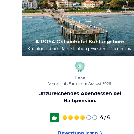
A-ROSA Ostseehotel Kühlungsborn
Kuehlungsborn, Mecklenburg-Western Pomerania
Heike
Verreist als Familie im August 2026
Unzureichendes Abendessen bei
Halbpension.
4
/ 6
Bewertung lesen