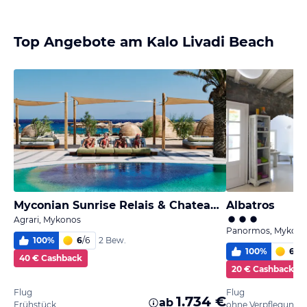
Top Angebote am Kalo Livadi Beach
Myconian Sunrise Relais & Chateaux Hotel
Albatros
Agrari, Mykonos
Panormos, Mykono
100
%
6
/
6
2 Bew.
100
%
6,0
/
40 € Cashback
20 € Cashback
Flug
Flug
1.734 €
ab
Frühstück
ohne Verpflegung