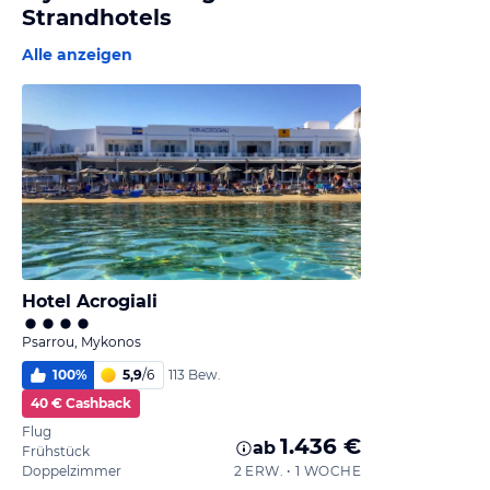
Strandhotels
Alle anzeigen
Hotel Acrogiali
Psarrou, Mykonos
100
%
5,9
/
6
113 Bew.
40 € Cashback
Flug
1.436 €
ab
Frühstück
Doppelzimmer
2 ERW. • 1 WOCHE