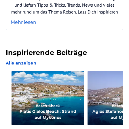
und liefern Tipps & Tricks, Trends, News und vieles
mehr rund um das Thema Reisen. Lass Dich inspirieren
Mehr lesen
Inspirierende Beiträge
Alle anzeigen
Beach-Check
Beach-C
Platis Gialos Beach: Strand
Agios Stefanos B
auf Mykonos
auf Myk