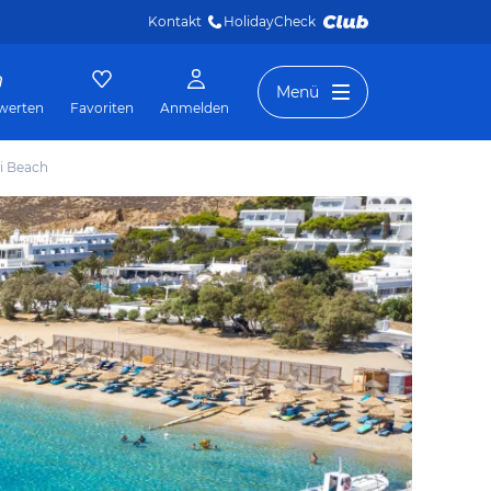
Kontakt
HolidayCheck 
Menü
werten
Favoriten
Anmelden
i Beach