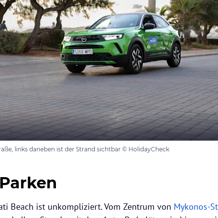
raße, links daneben ist der Strand sichtbar © HolidayCheck
 Parken
ati Beach ist unkompliziert. Vom Zentrum von
Mykonos-S