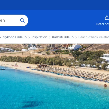
Hotel be
Mykonos Urlaub
Inspiration
Kalafati Urlaub
Beach-Check Kalafat