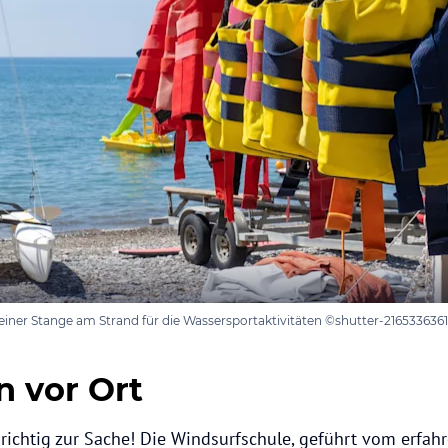
ner Stange am Strand für die Wassersportaktivitäten ©shutter-2165336361
n vor Ort
 richtig zur Sache! Die Windsurfschule, geführt vom erfah