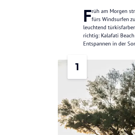
F
rüh am Morgen str
fürs Windsurfen z
leuchtend türkisfarbe
richtig: Kalafati Bea
Entspannen in der So
1