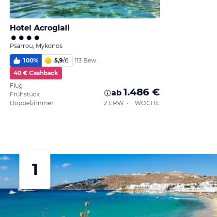
Hotel Acrogiali
Psarrou, Mykonos
100
%
5,9
/
6
113 Bew.
40 € Cashback
Flug
1.486 €
ab
Frühstück
Doppelzimmer
2 ERW. • 1 WOCHE
1