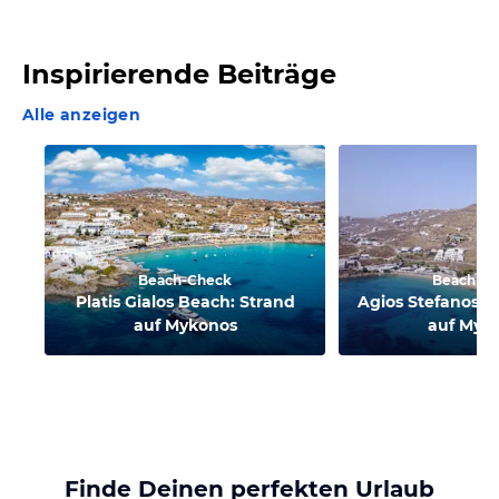
Inspirierende Beiträge
Alle anzeigen
Beach-Check
Beach-C
Platis Gialos Beach: Strand
Agios Stefanos B
auf Mykonos
auf Myk
Finde Deinen perfekten Urlaub