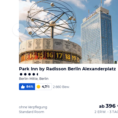
Park Inn by Radisson Berlin Alexanderplatz
Berlin-Mitte, Berlin
84
%
4,7
/
6
2.660 Bew.
396
ab
ohne Verpflegung
Standard Room
2 ERW. • 3 TA