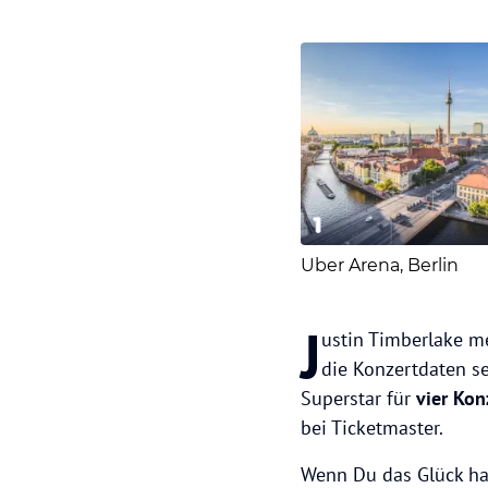
1
Uber Arena, Berlin
J
ustin Timberlake me
die Konzertdaten s
Superstar für
vier Kon
bei Ticketmaster.
Wenn Du das Glück hast