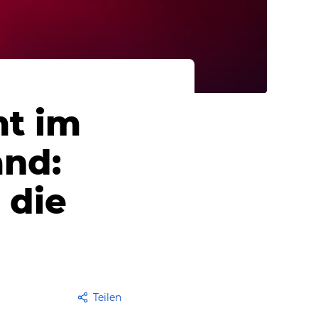
mt im
nd:
 die
Teilen