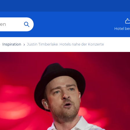
Hotel be
Inspiration
Justin Timberlake: Hotels nahe der Konzerte