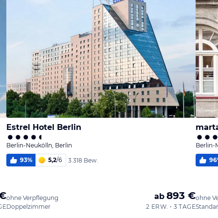
Estrel Hotel Berlin
marta
Berlin-Neukölln, Berlin
Berlin-M
93
%
5,2
/
6
96
3.318 Bew.
 €
893 €
ab
ohne Verpflegung
ohne V
GE
Doppelzimmer
2 ERW. • 3 TAGE
Standa