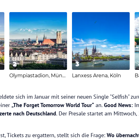
2
3
Olympiastadion, München
Lanxess Arena, Köln
ldete sich im Januar mit seiner neuen Single "Selfish" z
einer
„The Forget Tomorrow World Tour“
an.
Good News:
Im
zerte nach Deutschland
. Der Presale startet am Mittwoch
, Tickets zu ergattern, stellt sich die Frage:
Wo übernach