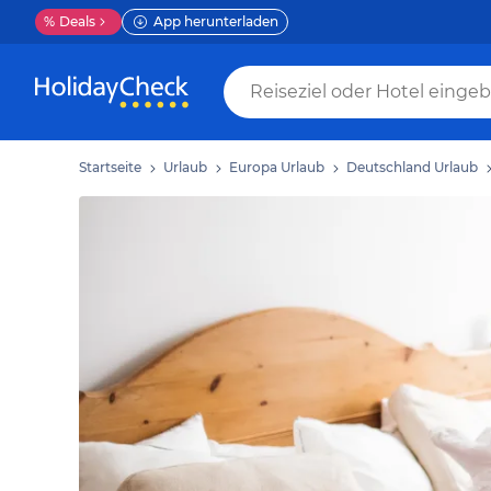
%
Deals
App herunterladen
Startseite
Urlaub
Europa Urlaub
Deutschland Urlaub