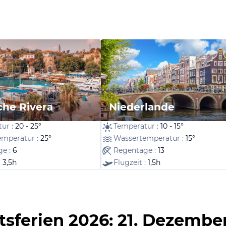
che Rivera
Niederlande
ur :
20 - 25°
Temperatur :
10 - 15°
emperatur :
25°
Wassertemperatur :
15°
ge :
6
Regentage :
13
:
3,5h
Flugzeit :
1,5h
ferien 2026: 21. Dezember 