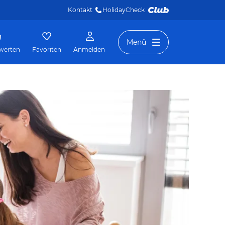
Kontakt
HolidayCheck 
Menü
werten
Favoriten
Anmelden