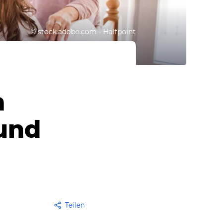
©
stock.adobe.com - Halfpoint
n
und
Teilen