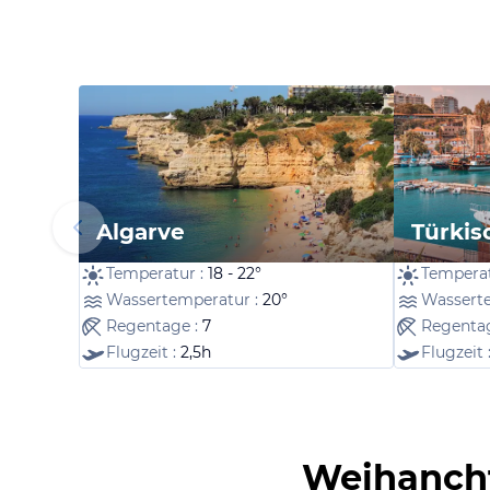
Algarve
Türkis
Temperatur :
18 - 22°
Temperat
Wassertemperatur :
20°
Wassert
Regentage :
7
Regenta
Flugzeit :
2,5h
Flugzeit 
Weihanchts