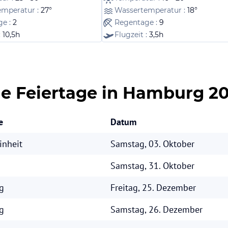
emperatur :
27°
Wassertemperatur :
18°
ge :
2
Regentage :
9
:
10,5h
Flugzeit :
3,5h
he Feiertage in Hamburg 2
e
Datum
inheit
Samstag, 03. Oktober
Samstag, 31. Oktober
g
Freitag, 25. Dezember
g
Samstag, 26. Dezember