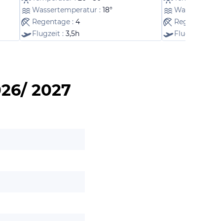
Wassertemperatur :
18°
Wassertempe
Regentage :
4
Regentage :
1
Flugzeit :
3,5h
Flugzeit :
2,5
026/ 2027