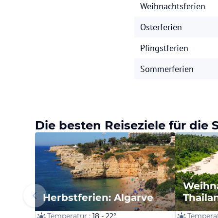
Weihnachtsferien
Osterferien
Pfingstferien
Sommerferien
Die besten Reiseziele für die
Weihna
Herbstferien: Algarve
Thaila
Temperatur :
18 - 22°
Temperat