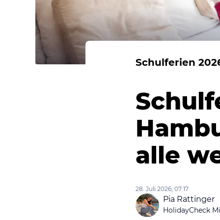
Schulferien 202
Schulf
Hambur
alle w
28. Juli 2026, 07:17
Pia Rattinger
HolidayCheck Mi