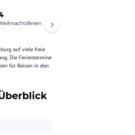
4
5
6
Weihnachtsferien
Osterferien
Pfings
burg auf viele freie
nung. Die Ferientermine
een für Reisen in den
Überblick