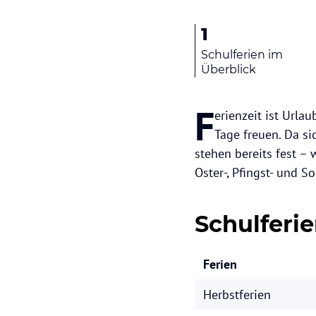
1
Schulferien im
Überblick
F
erienzeit ist Urla
Tage freuen. Da si
stehen bereits fest – 
Oster-, Pfingst- und S
Schulferi
Ferien
Herbstferien