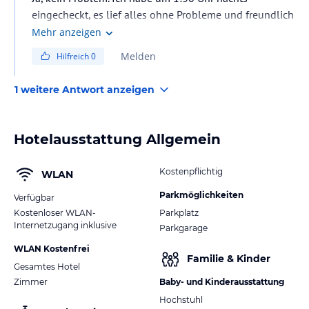
eingecheckt, es lief alles ohne Probleme und freundlich
ab. Rezeption ist 24 Std. besetzt.
Mehr anzeigen
Melden
Hilfreich
0
1 weitere Antwort anzeigen
Hotelausstattung Allgemein
Kostenpflichtig
WLAN
Parkmöglichkeiten
Verfügbar
Kostenloser WLAN-
Parkplatz
Internetzugang inklusive
Parkgarage
WLAN Kostenfrei
Familie & Kinder
Gesamtes Hotel
Zimmer
Baby- und Kinderausstattung
Hochstuhl