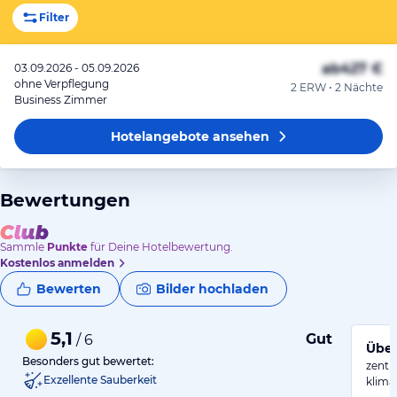
Filter
ab
427 €
03.09.2026 - 05.09.2026
ohne Verpflegung
2 ERW • 2 Nächte
Business Zimmer
Hotelangebote
ansehen
Bewertungen
Sammle
Punkte
für Deine Hotelbewertung.
Kostenlos anmelden
Bewerten
Bilder hochladen
5,1
Gut
/ 6
Über
Besonders gut bewertet:
zentr
Exzellente Sauberkeit
klima