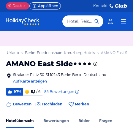
%
Deals
App öffnen
Kontakt
Hotel, Reiseziel
berg Urlaub
Berlin-Friedrichshain-Kreuzberg Hotels
AMANO East Side
AMANO East Side
Stralauer Platz 30-31 10243 Berlin Berlin Deutschland
Auf Karte anzeigen
85
Bewertungen
97%
5,1
/ 6
Bewerten
Hochladen
Merken
Hotelübersicht
Bewertungen
Bilder
Fragen