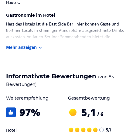
Hauses.
Gastronomie im Hotel
Herz des Hotels ist die East Side Bar - hier können Gäste und
Berliner Locals in stimmiger Atmosphäre ausgezeichnete Drinks
auskosten. An lauen Berliner Sommerabenden bietet die
Dachterrasse den perfekten Rückzugsort, um in begrünter
Mehr anzeigen
Umgebung oder mit Blick auf den Fernsehturm den Tag
ausklingen zu lassen. Mit den großzügigen Konferenzräumen lässt
sich jedes Business Event oder private Veranstaltung
herausragend umsetzen.
Informativste Bewertungen
(von
85
Hinweis:
Allgemeine und unverbindliche
Bewertungen)
Hoteliers-/Veranstalter-/Kataloginformationen. Alle Angaben
ohne Gewähr und ohne Prüfung durch HolidayCheck. Bitte
Weiterempfehlung
Gesamtbewertung
lies vor der Buchung die verbindlichen
Angebotsdetails
des
jeweiligen Veranstalters.
97
%
5,1
/ 6
Hotel
5,1