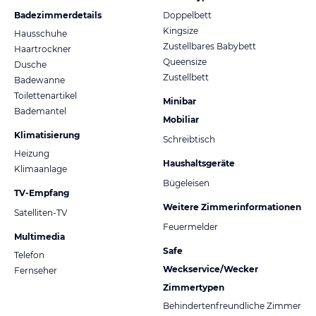
Badezimmerdetails
Doppelbett
Kingsize
Hausschuhe
Zustellbares Babybett
Haartrockner
Queensize
Dusche
Zustellbett
Badewanne
Toilettenartikel
Minibar
Bademantel
Mobiliar
Klimatisierung
Schreibtisch
Heizung
Haushaltsgeräte
Klimaanlage
Bügeleisen
TV-Empfang
Weitere Zimmerinformationen
Satelliten-TV
Feuermelder
Multimedia
Safe
Telefon
Weckservice/Wecker
Fernseher
Zimmertypen
Behindertenfreundliche Zimmer