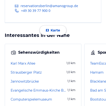
reservationsberlin@amanogroup.de
+49 30 39 77 900 0
Karte
Interessantes in der Nähe
Sehenswürdigkeiten
Spor
Karl Marx Allee
1,0
km
TeamEsca
Strausberger Platz
1,0
km
Hamam
Jannowitzbrücke
1,1
km
Blacklan
Evangelische Emmaus-Kirche Berlin Kreuzberg
1,1
km
Bad am S
Computerspielemuseum
1,1
km
Bootstour