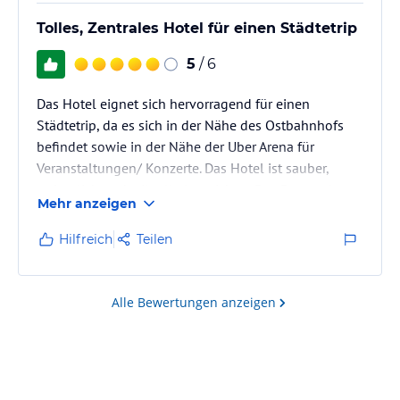
Tolles, Zentrales Hotel für einen Städtetrip
5
/ 6
Das Hotel eignet sich hervorragend für einen
Städtetrip, da es sich in der Nähe des Ostbahnhofs
befindet sowie in der Nähe der Uber Arena für
Veranstaltungen/ Konzerte. Das Hotel ist sauber,
ordentlich und stilvoll eingerichtet. Das Personal war
Mehr anzeigen
sehr freundlich und hilfsbereit.
Hilfreich
Teilen
Alle Bewertungen anzeigen