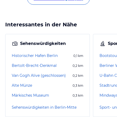
Interessantes in der Nähe
Sehenswürdigkeiten
Spor
Historischer Hafen Berlin
Bootstour
0,1
km
Bertolt-Brecht-Denkmal
Berliner 
0,2
km
Van Gogh Alive (geschlossen)
U-Bahn C
0,2
km
Alte Münze
Stadtrun
0,3
km
Märkisches Museum
Mindways
0,3
km
Sehenswürdigkeiten in Berlin-Mitte