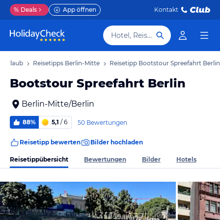
%
Deals
App öffnen
Kontakt
Hotel, Reiseziel
e Urlaub
Reisetipps Berlin-Mitte
Reisetipp Bootstour Spreefahrt Berlin
Bootstour Spreefahrt Berlin
Berlin-Mitte/Berlin
88%
5,1
/ 6
50 Bewertungen
Reisetipp bewerten
Bilder hochladen
Reisetippübersicht
Bewertungen
Bilder
Hotels