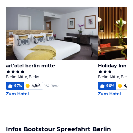
art'otel berlin mitte
Berlin-Mitte, Berlin
Berlin-Mitte, Berlin
97
%
4,9
/
6
96
%
4,9
/
6
162 Bew.
Zum Hotel
Zum Hotel
Infos Bootstour Spreefahrt Berlin