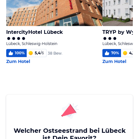
IntercityHotel Lübeck
Lübeck, Schleswig-Holstein
Lübeck, Schleswig-
100
%
5,4
/
6
70
%
4,3
/
6
38 Bew.
Zum Hotel
Zum Hotel
Welcher Ostseestrand bei Lübeck
ist Dein Favorit?