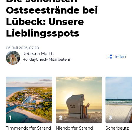
Ostseestrände bei
Lübeck: Unsere
Lieblingsspots
06. Juli 2026, 07:20
Rebecca Mörth
Teilen
HolidayCheck-Mitarbeiterin
1
2
3
Timmendorfer Strand
Niendorfer Strand
Scharbeutz