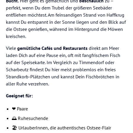
Bucht.
Hier geht es gemächlich und
beschaulich
zu –
perfekt, wenn Du dem Trubel der größeren Seebäder
entfliehen möchtest. Am feinsandigen Strand von Haffkrug
kannst Du entspannt in der Sonne liegen und den Blick auf
die Ostsee genießen, während im Hintergrund die Möwen
kreischen.
Viele
gemütliche Cafés und Restaurants
direkt am Meer
laden Dich auf eine Pause ein, oft mit fangfrischem Fisch
auf der Speisekarte. Im Vergleich zu Timmendorf oder
Scharbeutz findest Du hier meist problemlos ein freies
Strandkorb-Plätzchen und kannst Dein Fischbrötchen in
aller Ruhe verzehren.
Geeignet für:
❤️ Paare
🌅 Ruhesuchende
🏖️ UrlauberInnen, die authentisches Ostsee-Flair