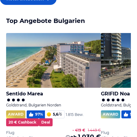
Top Angebote Bulgarien
Sentido Marea
GRIFID Noa
Goldstrand, Bulgarien Norden
Goldstrand, Bulgar
AWARD
97
%
5,6
/
6
AWARD
95
1.815 Bew.
20 € Cashback
Deal
- 419 €
1.449 €
Flug
Flug
1.030 €