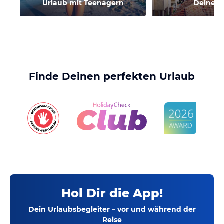
Urlaub mit Teenagern
Deine R
Finde Deinen perfekten Urlaub
Hol Dir die App!
Dein Urlaubsbegleiter – vor und während der
Reise