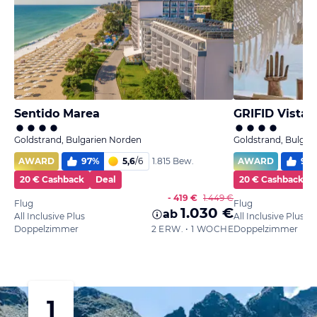
Sentido Marea
GRIFID Vista
Goldstrand, Bulgarien Norden
Goldstrand, Bulgar
AWARD
97
%
5,6
/
6
AWARD
96
1.815 Bew.
20 € Cashback
Deal
20 € Cashback
- 419 €
1.449 €
Flug
Flug
1.030 €
ab
All Inclusive Plus
All Inclusive Plus
Doppelzimmer
2 ERW. • 1 WOCHE
Doppelzimmer
1