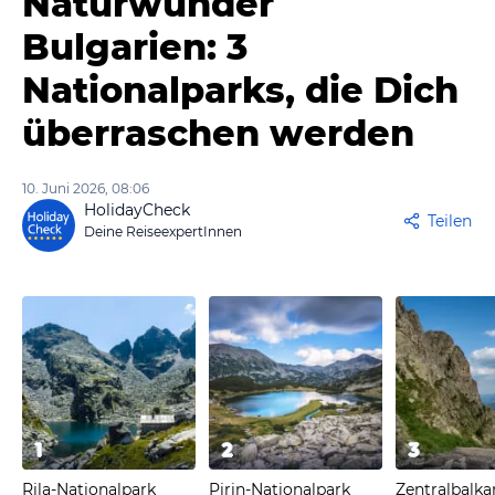
Naturwunder
Bulgarien: 3
Nationalparks, die Dich
überraschen werden
10. Juni 2026, 08:06
HolidayCheck
Teilen
Deine ReiseexpertInnen
1
2
3
Rila-Nationalpark
Pirin-Nationalpark
Zentralbalka