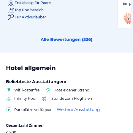
Erstklassig für Paare
Ein p
Top Poolbereich
Für Aktivurlauber
Alle Bewertungen (
336
)
Hotel allgemein
Beliebteste Ausstattungen:
Wifi kostenfrei
Hoteleigener Strand
Infinity Pool
1 Stunde zum Flughafen
Weitere Ausstattung
Parkplätze verfügbar
Gesamtzahl Zimmer
< 500