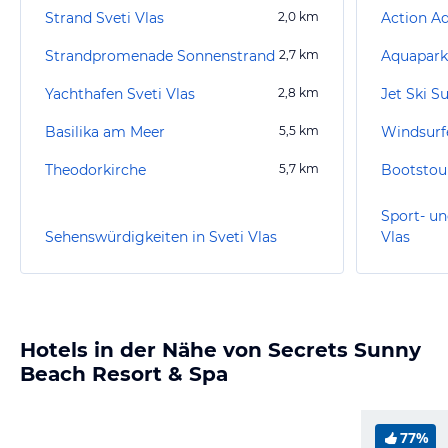
Strand Sveti Vlas
2,0
km
Action A
Strandpromenade Sonnenstrand
2,7
km
Aquapark
Yachthafen Sveti Vlas
2,8
km
Jet Ski 
Basilika am Meer
5,5
km
Windsurf
Theodorkirche
5,7
km
Bootstou
Sport- un
Sehenswürdigkeiten in Sveti Vlas
Vlas
Hotels in der Nähe von Secrets Sunny
Beach Resort & Spa
77%