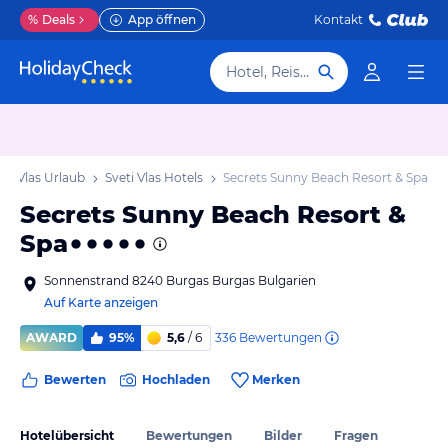
%
Deals
App öffnen
Kontakt
Hotel, Reiseziel
eti Vlas Urlaub
Sveti Vlas Hotels
Secrets Sunny Beach Resort & Spa
Secrets Sunny Beach Resort &
Spa
Sonnenstrand 8240 Burgas Burgas Bulgarien
Auf Karte anzeigen
336
Bewertungen
AWARD
95%
5,6
/ 6
Bewerten
Hochladen
Merken
Hotelübersicht
Bewertungen
Bilder
Fragen