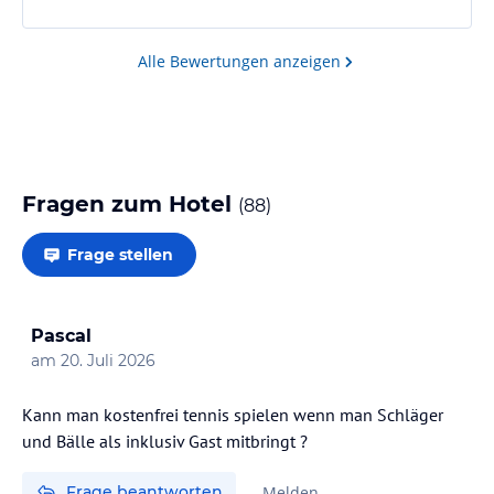
der Liveguard sofort zur Stelle um sie an den
allgemeinen Badebereich zu verweisen :)
es wird gefühlt großer Wert auf Erwachsenen…
Alle Bewertungen anzeigen
Fragen zum Hotel
(
88
)
Frage stellen
Pascal
am
20. Juli 2026
Kann man kostenfrei tennis spielen wenn man Schläger
und Bälle als inklusiv Gast mitbringt ?
Frage beantworten
Melden