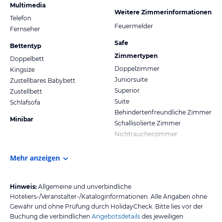
Multimedia
Weitere Zimmerinformationen
Telefon
Feuermelder
Fernseher
Safe
Bettentyp
Zimmertypen
Doppelbett
Doppelzimmer
Kingsize
Juniorsuite
Zustellbares Babybett
Superior
Zustellbett
Suite
Schlafsofa
Behindertenfreundliche Zimmer
Minibar
Schallisolierte Zimmer
Nichtraucherzimmer
Mehr anzeigen
Hinweis:
Allgemeine und unverbindliche
Hoteliers-/Veranstalter-/Kataloginformationen. Alle Angaben ohne
Gewähr und ohne Prüfung durch HolidayCheck. Bitte lies vor der
Buchung die verbindlichen
Angebotsdetails
des jeweiligen