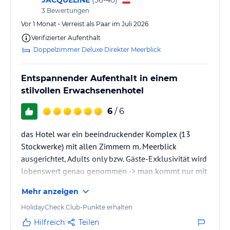
(
36-40
)
- Kostenloses Wi-Fi im gesamten Resort
3
Bewertungen
(*) Es können zusätzliche Gebühren anfallen.
Vor 1 Monat • Verreist als Paar im Juli 2026
Verifizierter Aufenthalt
Hinweis:
Allgemeine und unverbindliche
Hoteliers-/Veranstalter-/Kataloginformationen. Alle Angaben
Doppelzimmer Deluxe Direkter Meerblick
ohne Gewähr und ohne Prüfung durch HolidayCheck. Bitte
lies vor der Buchung die verbindlichen
Angebotsdetails
des
Entspannender Aufenthalt in einem
jeweiligen Veranstalters.
stilvollen Erwachsenenhotel
6
/ 6
das Hotel war ein beeindruckender Komplex (13
Stockwerke) mit allen Zimmern m. Meerblick
ausgerichtet, Adults only bzw. Gäste-Exklusivität wird
lobenswert genau genommen -> man kommt nur mit
Zimmerkarte bzw. durch Security Strand-seitig in den
Mehr anzeigen
privaten Hotelbereich und die dazugehörige
Promenade und am Privatstrand wenn dreiste
HolidayCheck Club-Punkte erhalten
Touristen mit Kindern sich breit machen wollten, war
Hilfreich
Teilen