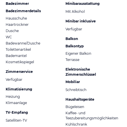
Badezimmer
Minibarausstattung
Badezimmerdetails
Mit Alkohol
Hausschuhe
Minibar inklusive
Haartrockner
Verfügbar
Dusche
WC
Balkon
Badewanne/Dusche
Balkontyp
Toilettenartikel
Eigener Balkon
Bademantel
Terrasse
Kosmetikspiegel
Elektronische
Zimmerservice
Zimmerschlüssel
Verfügbar
Mobiliar
Klimatisierung
Schreibtisch
Heizung
Haushaltsgeräte
Klimaanlage
Bügeleisen
TV-Empfang
Kaffee- und
Teezubereitungsmöglichkeiten
Satelliten-TV
Kühlschrank