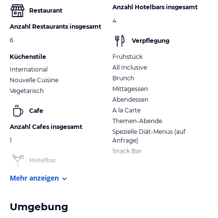
Anzahl Hotelbars insgesamt
Restaurant
4
Anzahl Restaurants insgesamt
6
Verpflegung
Küchenstile
Frühstück
All Inclusive
International
Brunch
Nouvelle Cuisine
Mittagessen
Vegetarisch
Abendessen
A la Carte
Cafe
Themen-Abende
Anzahl Cafes insgesamt
Spezielle Diät-Menüs (auf
1
Anfrage)
Snack Bar
Hotelbar
Mehr anzeigen
Umgebung