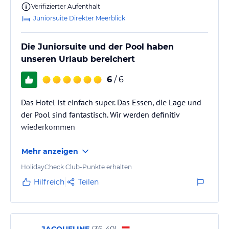
- Multifunktionsplatz für Tennis, Basketball, Minifußball
Verifizierter Aufenthalt
- Tauchausflüge*
Juniorsuite Direkter Meerblick
- Bootsausflüge*
- Fahrradverleih*
Die Juniorsuite und der Pool haben
(*) Zusätzliche Gebühren können anfallen
unseren Urlaub bereichert
Sonstige Einrichtungen und Services
6
/ 6
ANDERE DIENSTLEISTUNGEN
- Parken*
Das Hotel ist einfach super. Das Essen, die Lage und
- 24-Stunden-Rezeption
der Pool sind fantastisch. Wir werden definitiv
o Einchecken: 15:00 Uhr.
wiederkommen
o Auschecken: 11:00 Uhr
- Dienstleistungen für Gäste
- Tresor
Mehr anzeigen
- Spa*
HolidayCheck Club-Punkte erhalten
- Garten
- Schwimmbad
Hilfreich
Teilen
- Konferenzeinrichtungen*
- Banketteinrichtungen*
- Hochzeitsservice*
- Wäschereiservice*
JACQUELINE