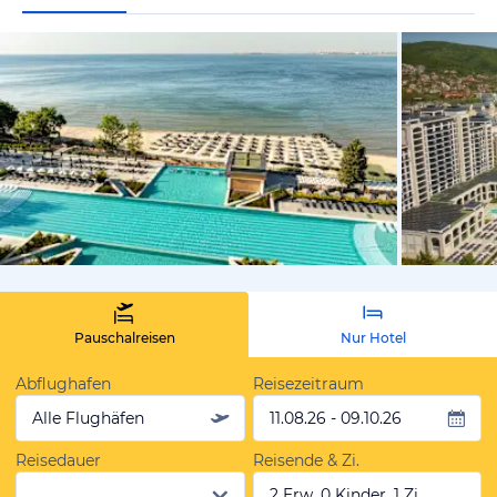
vom Hoteli
Pauschalreisen
Nur Hotel
Abflughafen
Reisezeitraum
Alle Flughäfen
11.08.26 - 09.10.26
Reisedauer
Reisende & Zi.
2 Erw, 0 Kinder, 1 Zi.