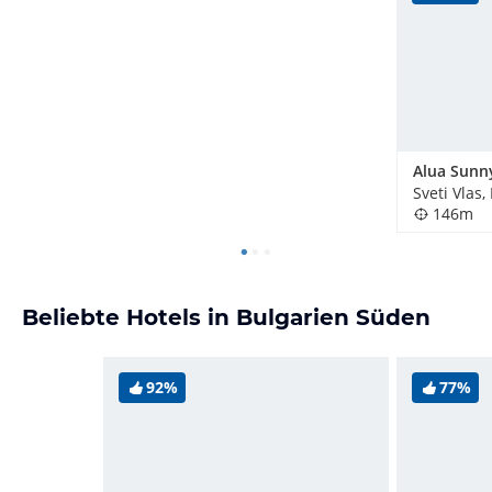
Sveti Vlas,
146m
Beliebte Hotels in Bulgarien Süden
92%
77%