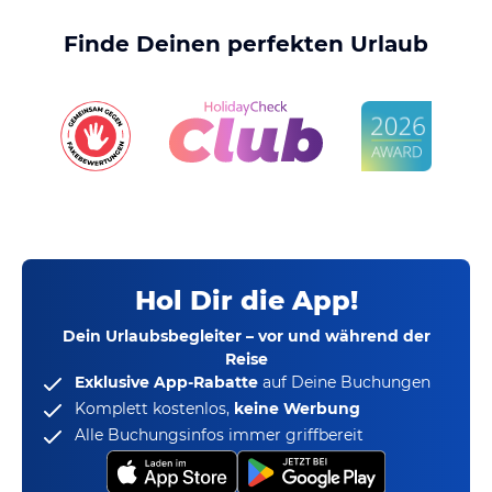
Finde Deinen perfekten Urlaub
Hol Dir die App!
Dein Urlaubsbegleiter – vor und während der
Reise
Exklusive App-Rabatte
auf Deine Buchungen
Komplett kostenlos,
keine Werbung
Alle Buchungsinfos immer griffbereit