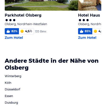
Parkhotel Olsberg
Hotel Haus K
Olsberg, Nordrhein-Westfalen
Olsberg, Nordrhein
82
%
4,5
/
6
85
%
4,6
/
6
135 Bew.
Zum Hotel
Zum Hotel
Andere Städte in der Nähe von
Olsberg
Winterberg
Köln
Düsseldorf
Essen
Duisburg