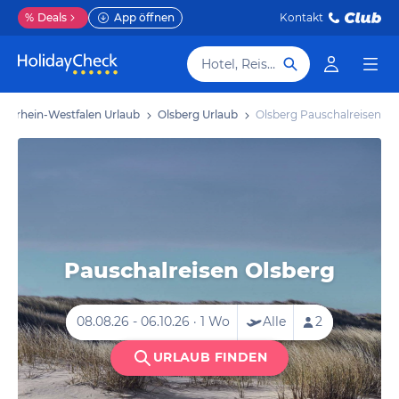
%
Deals
App öffnen
Kontakt
Hotel, Reiseziel
ordrhein-Westfalen Urlaub
Olsberg Urlaub
Olsberg Pauschalreisen
Pauschalreisen Olsberg