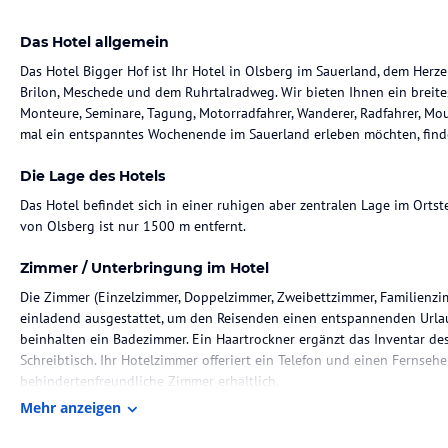
Das Hotel allgemein
Das Hotel Bigger Hof ist Ihr Hotel in Olsberg im Sauerland, dem Herz
Brilon, Meschede und dem Ruhrtalradweg. Wir bieten Ihnen ein breite
Monteure, Seminare, Tagung, Motorradfahrer, Wanderer, Radfahrer, Mou
mal ein entspanntes Wochenende im Sauerland erleben möchten, finden
Die Lage des Hotels
Das Hotel befindet sich in einer ruhigen aber zentralen Lage im Ortst
von Olsberg ist nur 1500 m entfernt.
Zimmer / Unterbringung im Hotel
Die Zimmer (Einzelzimmer, Doppelzimmer, Zweibettzimmer, Familienzi
einladend ausgestattet, um den Reisenden einen entspannenden Urla
beinhalten ein Badezimmer. Ein Haartrockner ergänzt das Inventar de
Schreibtisch. Ihr Hotelzimmer offeriert ein Telefon und einen Fernsehe
behindertenfreundliche Zimmer erhältlich.
Mehr anzeigen
Gastronomie im Hotel