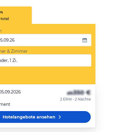
Hotel
m
05.09.26
mer & Zimmer
der, 1 Zi.
350 €
 05.09.2026
ab
2 ERW • 2 Nächte
tment
Hotelangebote
ansehen