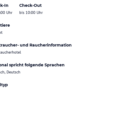
k-In
Check-Out
:00 Uhr
bis 10:00 Uhr
tiere
bt
traucher- und Raucherinformation
raucherhotel
onal spricht folgende Sprachen
sch, Deutsch
ltyp