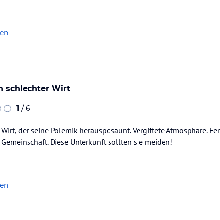
len
in schlechter Wirt
1
/ 6
er Wirt, der seine Polemik herausposaunt. Vergiftete Atmosphäre. F
e Gemeinschaft. Diese Unterkunft sollten sie meiden!
len