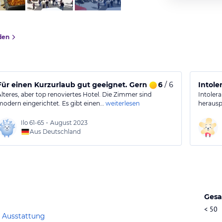
den
Für einen Kurzurlaub gut geeignet. Gern wieder
6
/ 6
Intole
Älteres, aber top renoviertes Hotel. Die Zimmer sind
Intolera
modern eingerichtet. Es gibt einen…
weiterlesen
herausp
Ilo
61-65
•
August 2023
Aus Deutschland
Gesa
< 50
 Ausstattung