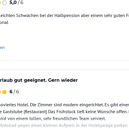
5,0
/ 6
 leichten Schwächen bei der Halbpension aber einem sehr guten F
onal
len
rlaub gut geeignet. Gern wieder
6
/ 6
enoviertes Hotel. Die Zimmer sind modern eingerichtet. Es gibt ei
 Gaststube (Restaurant) Das Frühstück ließ keine Wünsche offen. 
rd von einem tollen, sehr freundlichen Team serviert.
Motorrad gegen einen kleinen Aufpreis in der Hotelgarage parken