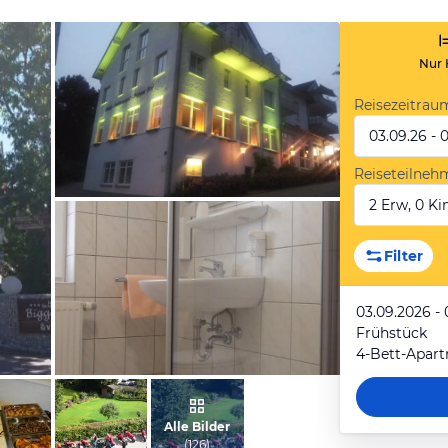
Nur 
Reisezeitrau
03.09.26 - 
Reiseteilneh
2 Erw, 0 Kin
vom Hotelier, Juli 2014
Filter
03.09.2026 -
Frühstück
4-Bett-Apar
vom Hotelier, Februar 2017
Alle Bilder
(
126
)