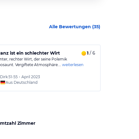
Alle Bewertungen (
35
)
ranz ist ein schlechter Wirt
1
/ 6
Wir kommen
nter, rechter Wirt, der seine Polemik
Zum Hotel geh
osaunt. Vergiftete Atmosphäre.…
weiterlesen
und Biergarten
Dirk
51-55
•
April 2023
Nö
51-
Aus Deutschland
Aus
mtzahl Zimmer