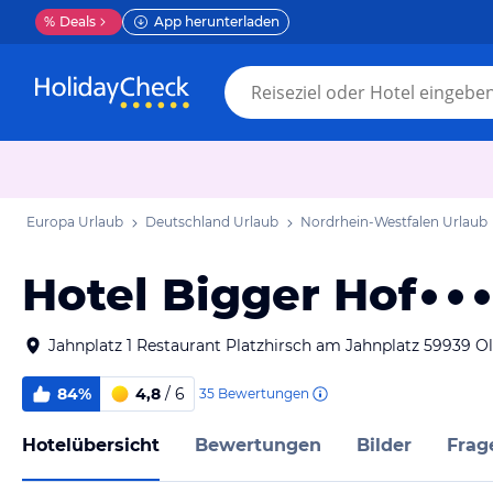
%
Deals
App herunterladen
Europa Urlaub
Deutschland Urlaub
Nordrhein-Westfalen Urlaub
Hotel Bigger Hof
Jahnplatz 1 Restaurant Platzhirsch am Jahnplatz 59939 
84%
4,8
/ 6
35
Bewertungen
Hotelübersicht
Bewertungen
Bilder
Frag