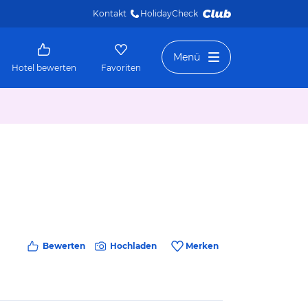
Kontakt
HolidayCheck 
Menü
Hotel bewerten
Favoriten
Bewerten
Hochladen
Merken