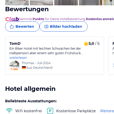
Bewertungen
Sammle
Punkte
für Deine Hotelbewertung.
Kostenlos anmel
Bewerten
Bilder hochladen
TomD
5,0
/ 6
Ein Biker Hotel mit leichten Schwächen bei der
Halbpension aber einem sehr guten Frühstück…
weiterlesen
Thomas
•
Juli 2024
Aus Deutschland
Hotel allgemein
Beliebteste Ausstattungen:
Wifi kostenfrei
Kostenlose Parkplätze
Weitere