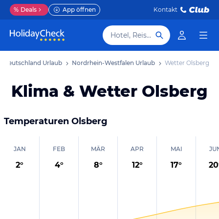
%
Deals
App öffnen
Kontakt
Hotel, Reiseziel
Deutschland Urlaub
Nordrhein-Westfalen Urlaub
Wetter Olsberg
Klima & Wetter Olsberg
Temperaturen
Olsberg
JAN
FEB
MÄR
APR
MAI
JU
2
°
4
°
8
°
12
°
17
°
20