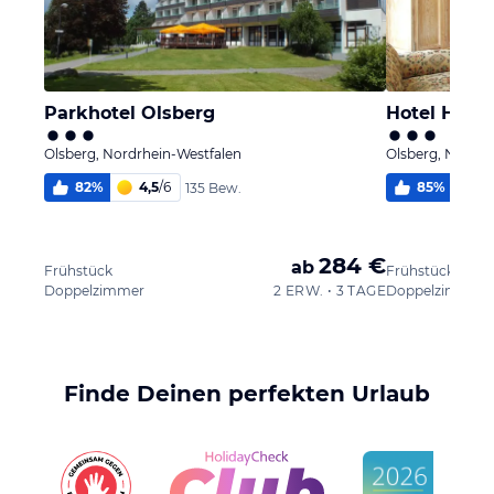
Parkhotel Olsberg
Hotel Haus
Olsberg, Nordrhein-Westfalen
Olsberg, Nordrh
82
%
4,5
/
6
85
%
4
135 Bew.
284 €
ab
Frühstück
Frühstück
Doppelzimmer
2 ERW. • 3 TAGE
Doppelzimmer
Finde Deinen perfekten Urlaub