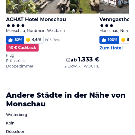
ACHAT Hotel Monschau
Venngasthof 
Monschau, Nordrhein-Westfalen
Monschau, Nordrhe
82
%
4,6
/
6
100
%
5,6
/
605 Bew.
40 € Cashback
Zum Hotel
Flug
1.333 €
ab
Frühstück
Doppelzimmer
2 ERW. • 1 WOCHE
Andere Städte in der Nähe von
Monschau
Winterberg
Köln
Düsseldorf