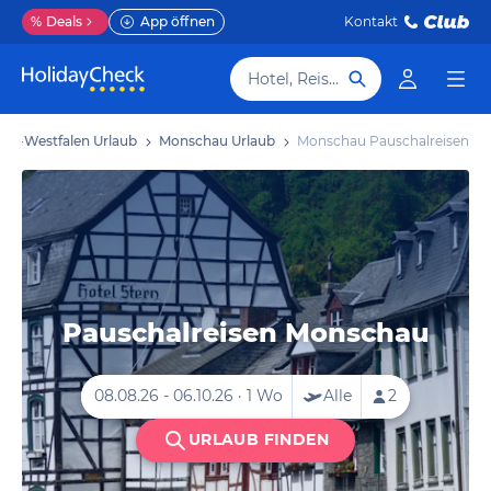
%
Deals
App öffnen
Kontakt
Hotel, Reiseziel
ein-Westfalen Urlaub
Monschau Urlaub
Monschau Pauschalreisen
Pauschalreisen Monschau