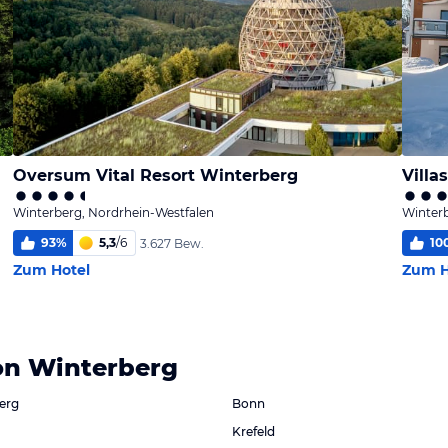
Oversum Vital Resort Winterberg
Villa
Winterberg, Nordrhein-Westfalen
Winterb
93
%
5,3
/
6
10
3.627 Bew.
Zum Hotel
Zum H
on Winterberg
erg
Bonn
Krefeld