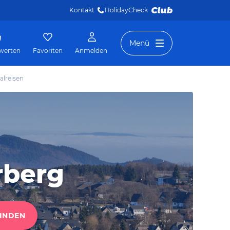
Kontakt
HolidayCheck 
Menü
werten
Favoriten
Anmelden
alreisen
rberg