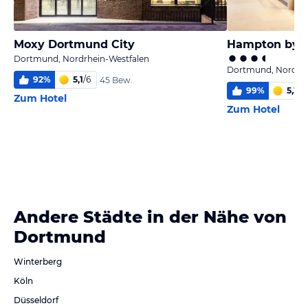
Moxy Dortmund City
Dortmund, Nordrhein-Westfalen
Dortmund, Nordrhe
92
%
5,1
/
6
45 Bew.
99
%
5,3
/
6
Zum Hotel
Zum Hotel
Andere Städte in der Nähe von
Dortmund
Winterberg
Köln
Düsseldorf