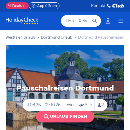
%
Deals
App öffnen
Kontakt
Hotel, Reiseziel
in-Westfalen Urlaub
Dortmund Urlaub
Dortmund Pauschalreisen
Pauschalreisen Dortmund