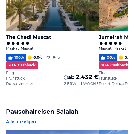
The Chedi Muscat
Jumeirah Mu
Maskat, Maskat
Maskat, Maskat
100
%
6,0
/
6
96
%
5,3
/
6
231 Bew.
20 € Cashback
20 € Cashback
Flug
Flug
2.432 €
ab
Frühstück
Frühstück
Doppelzimmer
2 ERW. • 1 WOCHE
Resort Deluxe Ro
Pauschalreisen Salalah
Alle anzeigen