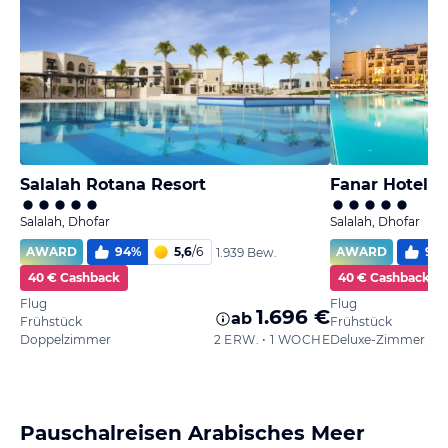
Salalah Rotana Resort
Salalah, Dhofar
Salalah, Dhofar
AWARD
94
%
5,6
/
6
AWARD
95
1.939 Bew.
40 € Cashback
40 € Cashback
Flug
Flug
1.696 €
ab
Frühstück
Frühstück
Doppelzimmer
2 ERW. • 1 WOCHE
Pauschalreisen Arabisches Meer