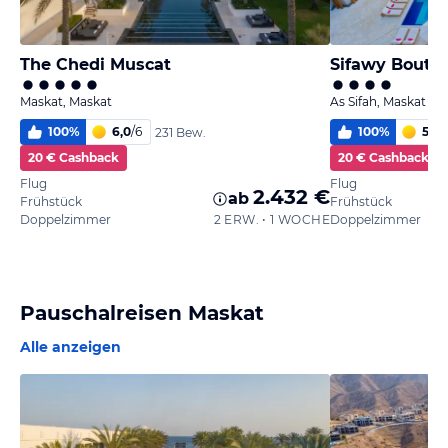
The Chedi Muscat
Sifawy Boutiq
Maskat, Maskat
As Sifah, Maskat
100
%
6,0
/
6
100
%
5,7
/
231 Bew.
20 € Cashback
20 € Cashback
Flug
Flug
2.432 €
ab
Frühstück
Frühstück
Doppelzimmer
2 ERW. • 1 WOCHE
Doppelzimmer
Pauschalreisen Maskat
Alle anzeigen