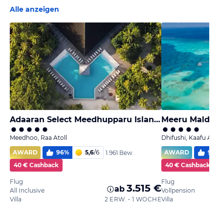
Alle anzeigen
Adaaran Select Meedhupparu Island Resort - Premium All Inclusive
Meeru Maldive
Meedhoo, Raa Atoll
Dhifushi, Kaafu Atol
AWARD
96
%
5,6
/
6
AWARD
97
1.961 Bew.
40 € Cashback
40 € Cashback
Flug
Flug
3.515 €
ab
All Inclusive
Vollpension
Villa
2 ERW. • 1 WOCHE
Villa