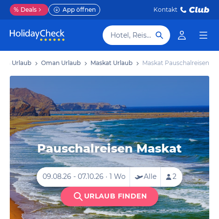
%
Deals
App öffnen
Kontakt
Hotel, Reiseziel
sten Urlaub
Oman Urlaub
Maskat Urlaub
Maskat Pauschalreisen
Pauschalreisen Maskat