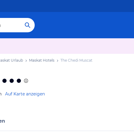
askat Urlaub
Maskat Hotels
The Chedi Muscat
n
Auf Karte anzeigen
en