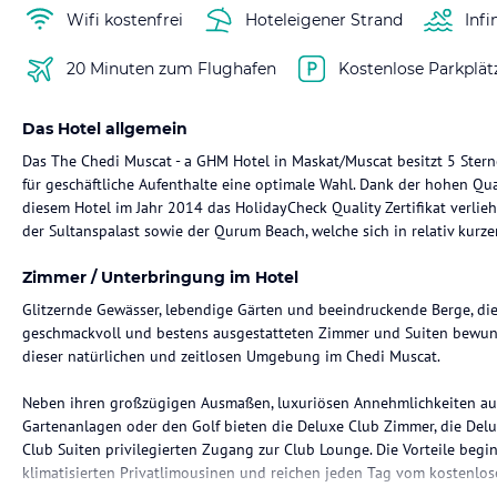
Wifi kostenfrei
Hoteleigener Strand
Infi
20 Minuten zum Flughafen
Kostenlose Parkplät
Das Hotel allgemein
Das The Chedi Muscat - a GHM Hotel in Maskat/Muscat besitzt 5 Stern
für geschäftliche Aufenthalte eine optimale Wahl. Dank der hohen Qu
diesem Hotel im Jahr 2014 das HolidayCheck Quality Zertifikat verlie
der Sultanspalast sowie der Qurum Beach, welche sich in relativ kurze
Zimmer / Unterbringung im Hotel
Glitzernde Gewässer, lebendige Gärten und beeindruckende Berge, die
geschmackvoll und bestens ausgestatteten Zimmer und Suiten bewu
dieser natürlichen und zeitlosen Umgebung im Chedi Muscat.
Neben ihren großzügigen Ausmaßen, luxuriösen Annehmlichkeiten au
Gartenanlagen oder den Golf bieten die Deluxe Club Zimmer, die Del
Club Suiten privilegierten Zugang zur Club Lounge. Die Vorteile begin
klimatisierten Privatlimousinen und reichen jeden Tag vom kostenlos