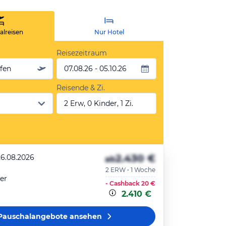
lreisen
Nur Hotel
Reisezeitraum
äfen
07.08.26 - 05.10.26
Reisende & Zi.
2 Erw, 0 Kinder, 1 Zi.
2.430 €
26.08.2026
ab
2 ERW • 1 Woche
er
- Cashback
20 €
2.410 €
Pauschalangebote
ansehen