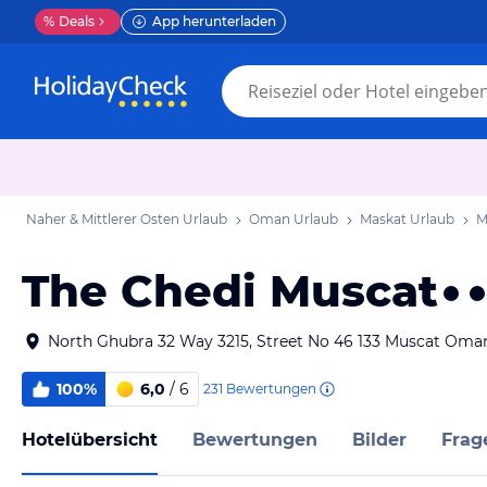
%
Deals
App herunterladen
Naher & Mittlerer Osten Urlaub
Oman Urlaub
Maskat Urlaub
M
The Chedi Muscat
North Ghubra 32 Way 3215, Street No 46 133 Muscat Oma
100%
6,0
/ 6
231
Bewertungen
Hotelübersicht
Bewertungen
Bilder
Frag