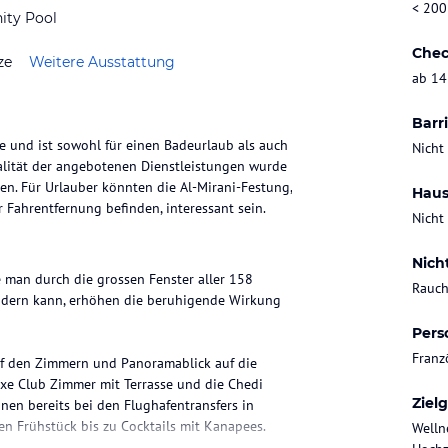
< 200
nity Pool
Chec
ze
Weitere Ausstattung
ab 14
Barri
e und ist sowohl für einen Badeurlaub als auch
Nicht
alität der angebotenen Dienstleistungen wurde
hen. Für Urlauber könnten die Al-Mirani-Festung,
Haus
r Fahrentfernung befinden, interessant sein.
Nicht
Nich
 man durch die grossen Fenster aller 158
Rauch
ndern kann, erhöhen die beruhigende Wirkung
Pers
Franz
f den Zimmern und Panoramablick auf die
uxe Club Zimmer mit Terrasse und die Chedi
Ziel
nen bereits bei den Flughafentransfers in
en Frühstück bis zu Cocktails mit Kanapees.
Welln