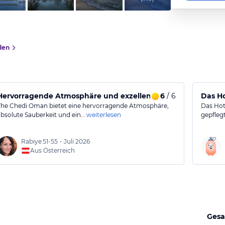
den
Hervorragende Atmosphäre und exzellenter Service
6
/ 6
Das H
The Chedi Oman bietet eine hervorragende Atmosphäre,
Das Hot
absolute Sauberkeit und ein…
weiterlesen
gepflegt
Rabiye
51-55
•
Juli 2026
Aus Österreich
Gesa