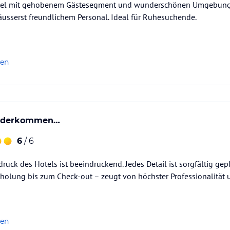
otel mit gehobenem Gästesegment und wunderschönen Umgebung
 äusserst freundlichem Personal. Ideal für Ruhesuchende.
len
iederkommen…
6
/ 6
druck des Hotels ist beeindruckend. Jedes Detail ist sorgfältig ge
holung bis zum Check-out – zeugt von höchster Professionalität 
len