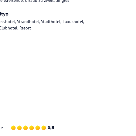
eitsreisende, Urlaub zu zweit, Singles
ltyp
esshotel, Strandhotel, Stadthotel, Luxushotel,
Clubhotel, Resort
ie
5,9