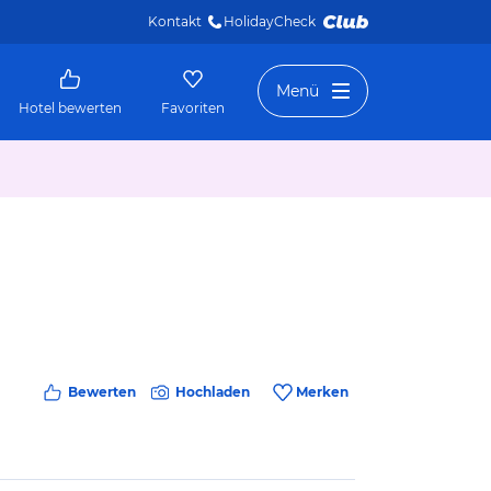
Kontakt
HolidayCheck 
Menü
Hotel bewerten
Favoriten
Bewerten
Hochladen
Merken