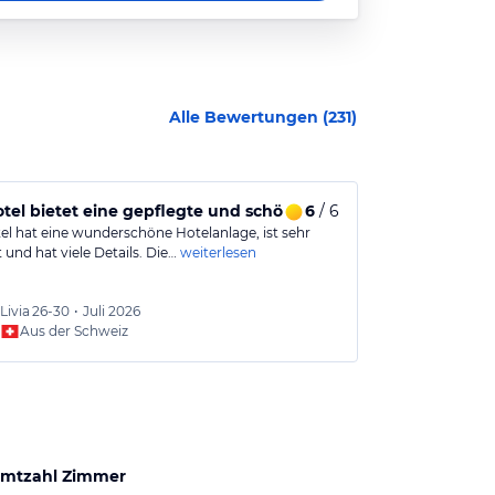
Alle Bewertungen (
231
)
otel bietet eine gepflegte und schöne Umgebung
6
/ 6
Ein stilvol
el hat eine wunderschöne Hotelanlage, ist sehr
Sehr luxuriös
 und hat viele Details. Die…
weiterlesen
wunderschön
Livia
26-30
•
Juli 2026
Monika
Aus der Schweiz
Aus
mtzahl Zimmer