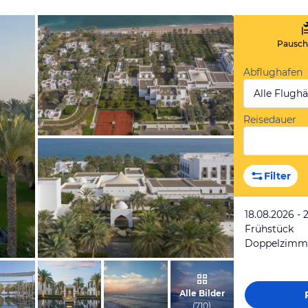
Pauscha
Abflughafen
Alle Flugh
Reisedauer
vom Hotelier, März 2019
Filter
18.08.2026 - 
Frühstück
Doppelzimm
vom Hotelier, März 2019
Alle Bilder
(
710
)