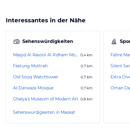
Interessantes in der Nähe
Sehenswürdigkeiten
Spor
Masjid Al Rasool Al A'dham Moschee
Fähre Ma
0,4
km
Festung Muttrah
Silent Sa
0,7
km
Old Souq Watchtower
Extra Div
0,7
km
Al-Darwaza Mosque
Oman Da
0,7
km
Ghalya's Museum of Modern Art
0,8
km
Sehenswürdigkeiten in Maskat