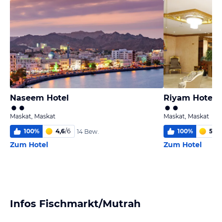
Naseem Hotel
Riyam Hotel
Maskat, Maskat
Maskat, Maskat
100
%
4,6
/
6
100
%
5,0
/
14 Bew.
Zum Hotel
Zum Hotel
Infos Fischmarkt/Mutrah