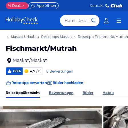
%
Deals
App öffnen
Kontakt
Hotel, Reiseziel
aub
Maskat Urlaub
Reisetipps Maskat
Reisetipp Fischmarkt/Mutrah
Fischmarkt/Mutrah
Maskat/Maskat
88%
4,9
/ 6
8 Bewertungen
Reisetipp bewerten
Bilder hochladen
Reisetippübersicht
Bewertungen
Bilder
Hotels