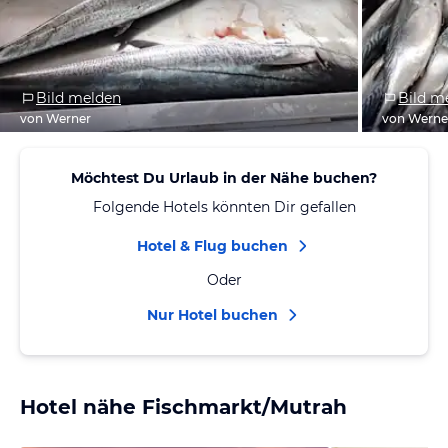
Bild melden
Bild m
von Werner
von Werne
Möchtest Du Urlaub in der Nähe buchen?
Folgende Hotels könnten Dir gefallen
Hotel & Flug buchen
Oder
Nur Hotel buchen
Hotel nähe Fischmarkt/Mutrah