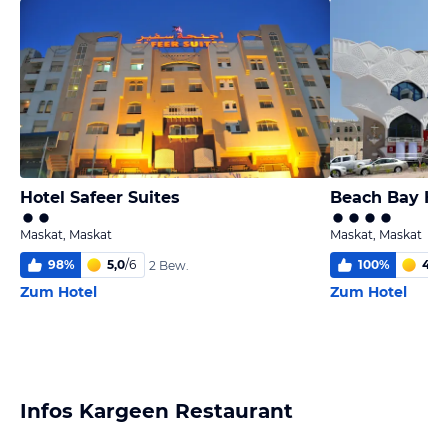
Hotel Safeer Suites
Beach Bay Ho
Maskat, Maskat
Maskat, Maskat
98
%
5,0
/
6
100
%
4,2
/
2 Bew.
Zum Hotel
Zum Hotel
Infos Kargeen Restaurant