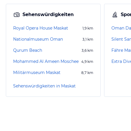
Sehenswürdigkeiten
Spor
Royal Opera House Maskat
Oman Da
1,9
km
Nationalmuseum Oman
Silent Sa
3,1
km
Qurum Beach
Fähre Ma
3,6
km
Mohammed Al Ameen Moschee
Extra Div
4,9
km
Militärmuseum Maskat
8,7
km
Sehenswürdigkeiten in Maskat