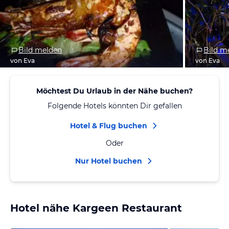
Bild melden
Bild m
von Eva
von Eva
Möchtest Du Urlaub in der Nähe buchen?
Folgende Hotels könnten Dir gefallen
Hotel & Flug buchen
Oder
Nur Hotel buchen
Hotel nähe Kargeen Restaurant