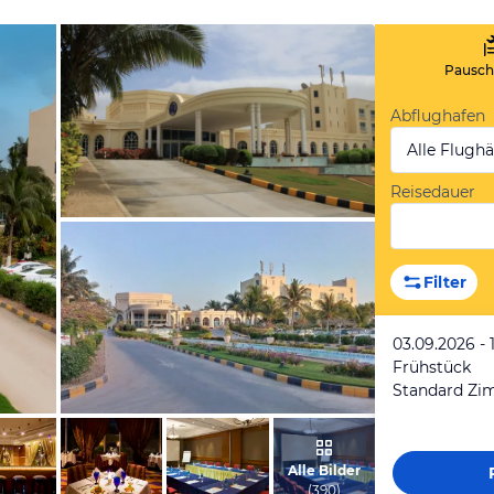
Pauscha
Abflughafen
Alle Flugh
Reisedauer
von Pascal, September 2010
Filter
03.09.2026 - 
Frühstück
Standard Zi
von Klaus, April 2014
Alle Bilder
(
390
)