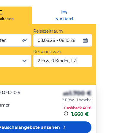
lreisen
Nur Hotel
Reisezeitraum
äfen
08.08.26 - 06.10.26
Reisende & Zi.
2 Erw, 0 Kinder, 1 Zi.
1.700 €
10.09.2026
ab
2 ERW • 1 Woche
mmer
- Cashback
40 €
1.660 €
Pauschalangebote
ansehen