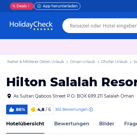
%
Deals
App herunterladen
Naher & Mittlerer Osten Urlaub
Oman Urlaub
Dhofar Urlaub
S
Hilton Salalah Reso
As Sultan Qaboos Street P.O. BOX 699 211 Salalah Oman
86%
4,8
/ 6
362
Bewertungen
Hotelübersicht
Bewertungen
Bilder
Frag