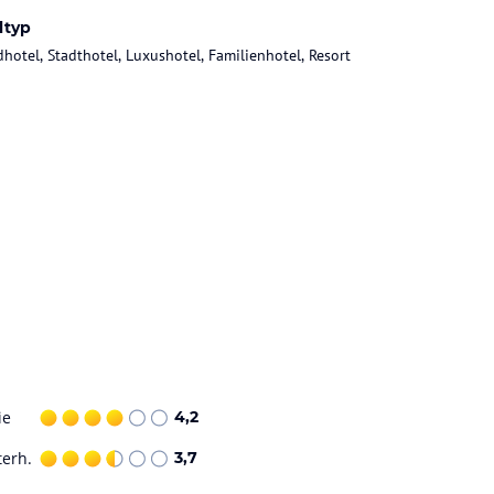
ltyp
dhotel, Stadthotel, Luxushotel, Familienhotel, Resort
ie
4,2
terh.
3,7