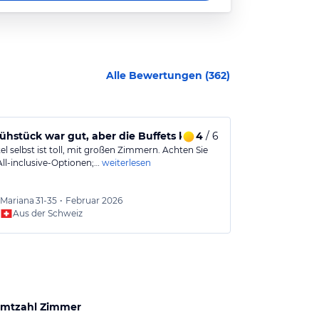
Alle Bewertungen (
362
)
s Aufenthalts durch den Iran Krieg.
ühstück war gut, aber die Buffets könnten besser sein.
4
/ 6
Ein toller A
l selbst ist toll, mit großen Zimmern. Achten Sie
Sehr schönes H
All-inclusive-Optionen;…
weiterlesen
sehr sehr saub
Mariana
31-35
•
Februar 2026
Peter
5
Aus der Schweiz
Aus
mtzahl Zimmer