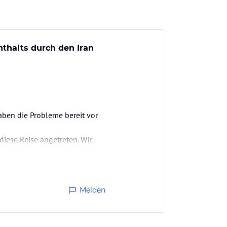
thalts durch den Iran
aben die Probleme bereit vor
diese Reise angetreten. Wir
. Einzig ein deutsche Ehepaar
Melden