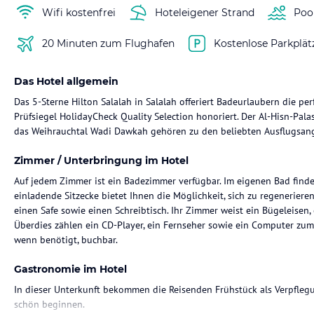
Wifi kostenfrei
Hoteleigener Strand
Poo
20 Minuten zum Flughafen
Kostenlose Parkplät
Das Hotel allgemein
Das 5-Sterne Hilton Salalah in Salalah offeriert Badeurlaubern die pe
Prüfsiegel HolidayCheck Quality Selection honoriert. Der Al-Hisn-Pala
das Weihrauchtal Wadi Dawkah gehören zu den beliebten Ausflugsang
Zimmer / Unterbringung im Hotel
Auf jedem Zimmer ist ein Badezimmer verfügbar. Im eigenen Bad finde
einladende Sitzecke bietet Ihnen die Möglichkeit, sich zu regeneriere
einen Safe sowie einen Schreibtisch. Ihr Zimmer weist ein Bügeleisen,
Überdies zählen ein CD-Player, ein Fernseher sowie ein Computer zum
wenn benötigt, buchbar.
Gastronomie im Hotel
In dieser Unterkunft bekommen die Reisenden Frühstück als Verpflegu
schön beginnen.