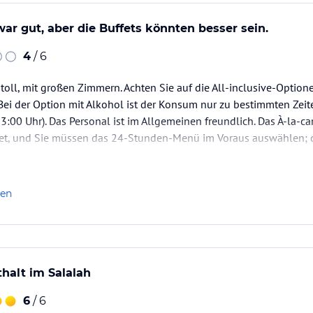
ar gut, aber die Buffets könnten besser sein.
4
/ 6
 toll, mit großen Zimmern. Achten Sie auf die All-inclusive-Optione
Bei der Option mit Alkohol ist der Konsum nur zu bestimmten Zeit
3:00 Uhr). Das Personal ist im Allgemeinen freundlich. Das À-la-ca
et, und Sie müssen das 24-Stunden-Menü im Voraus auswählen; da
t das Frühstück hervorragend, aber Mittag- und Abendessen…
len
thalt im Salalah
6
/ 6