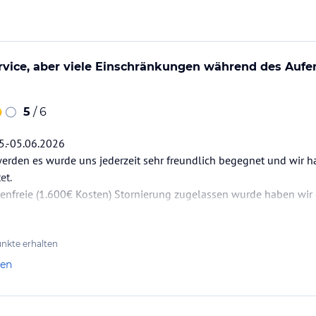
rvice, aber viele Einschränkungen während des Aufen
5
/ 6
5.-05.06.2026
erden es wurde uns jederzeit sehr freundlich begegnet und wir h
et.
tenfreie (1.600€ Kosten) Stornierung zugelassen wurde haben wir 
hon die Information das sehr viele Hotels geschloßen waren.
ag war unser wunderschönes Hilton Hotel leider ein „Geisterhotel“
nkte erhalten
ch freuten endlich andere…
len