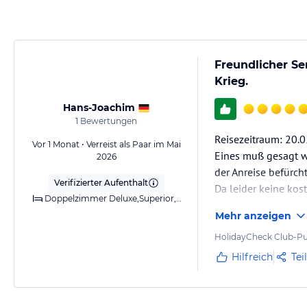
Freundlicher Se
Krieg.
Hans-Joachim
1
Bewertungen
Reisezeitraum: 20.0
Vor 1 Monat • Verreist als Paar im Mai
Eines muß gesagt w
2026
der Anreise befürcht
Verifizierter Aufenthalt
Da leider keine kos
Doppelzimmer Deluxe,Superior,Meerblick,Klimaanlage,Heizung,Bad/ Balkon
hatten im voraus sc
Mehr anzeigen
Bereits am Anreiset
HolidayCheck Club-Pu
war vor Ort, die si
Hilfreich
Tei