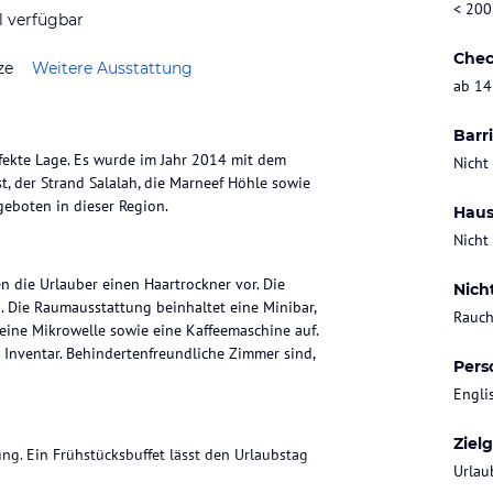
< 200
l verfügbar
Chec
ze
Weitere Ausstattung
ab 14
Barri
rfekte Lage. Es wurde im Jahr 2014 mit dem
Nicht
st, der Strand Salalah, die Marneef Höhle sowie
eboten in dieser Region.
Haus
Nicht
n die Urlauber einen Haartrockner vor. Die
Nich
n. Die Raumausstattung beinhaltet eine Minibar,
Rauch
 eine Mikrowelle sowie eine Kaffeemaschine auf.
 Inventar. Behindertenfreundliche Zimmer sind,
Pers
Engli
Ziel
ng. Ein Frühstücksbuffet lässt den Urlaubstag
Urlau