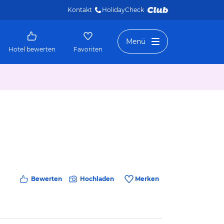
Kontakt
HolidayCheck 
Menü
Hotel bewerten
Favoriten
Bewerten
Hochladen
Merken