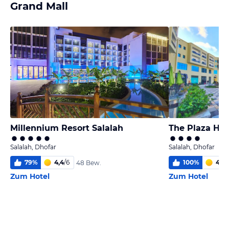
Grand Mall
Millennium Resort Salalah
The Plaza Hot
Salalah, Dhofar
Salalah, Dhofar
79
%
4,4
/
6
100
%
4,9
/
48 Bew.
Zum Hotel
Zum Hotel