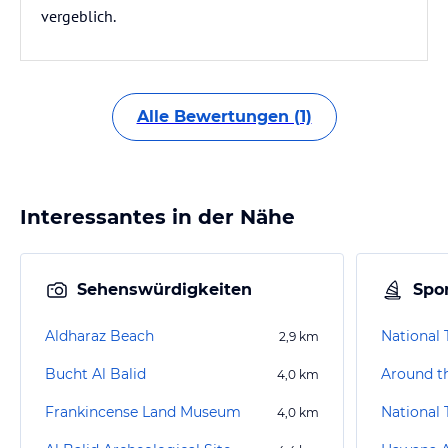
vergeblich.
Alle Bewertungen (1)
Interessantes in der Nähe
Sehenswürdigkeiten
Spor
Aldharaz Beach
National
2,9
km
Bucht Al Balid
4,0
km
Frankincense Land Museum
National
4,0
km