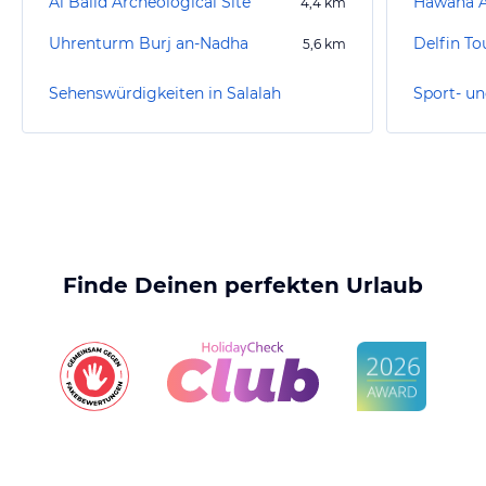
Al Balid Archeological Site
Hawana A
4,4
km
Uhrenturm Burj an-Nadha
Delfin To
5,6
km
Sehenswürdigkeiten in Salalah
Sport- un
Finde Deinen perfekten Urlaub