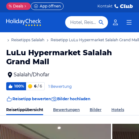
%
Deals
App öffnen
Kontakt
Hotel, Reiseziel
aub
Reisetipps Salalah
Reisetipp LuLu Hypermarket Salalah Grand Mall
LuLu Hypermarket Salalah
Grand Mall
Salalah/Dhofar
100%
6
/ 6
1 Bewertung
Reisetipp bewerten
Bilder hochladen
Reisetippübersicht
Bewertungen
Bilder
Hotels