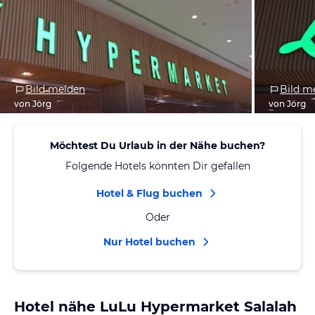
Bild melden
Bild m
von Jörg
von Jörg
Möchtest Du Urlaub in der Nähe buchen?
Folgende Hotels könnten Dir gefallen
Hotel & Flug buchen
Oder
Nur Hotel buchen
Hotel nähe LuLu Hypermarket Salalah