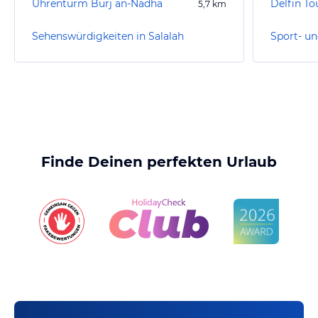
Uhrenturm Burj an-Nadha
Delfin To
5,7
km
Sehenswürdigkeiten in Salalah
Sport- un
Finde Deinen perfekten Urlaub