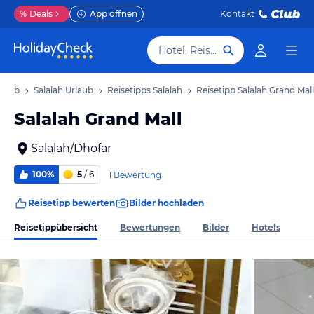
%
Deals
App öffnen
Kontakt
Hotel, Reiseziel
rlaub
Salalah Urlaub
Reisetipps Salalah
Reisetipp Salalah Grand Mall
Salalah Grand Mall
Salalah/Dhofar
100%
5
/ 6
1 Bewertung
Reisetipp bewerten
Bilder hochladen
Reisetippübersicht
Bewertungen
Bilder
Hotels