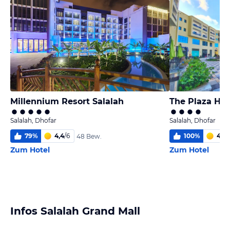
Millennium Resort Salalah
The Plaza Hot
Salalah, Dhofar
Salalah, Dhofar
79
%
4,4
/
6
100
%
4,9
/
48 Bew.
Zum Hotel
Zum Hotel
Infos Salalah Grand Mall