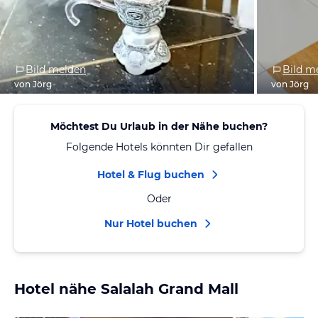
Bild melden
Bild m
von Jörg
von Jörg
Möchtest Du Urlaub in der Nähe buchen?
Folgende Hotels könnten Dir gefallen
Hotel & Flug buchen
Oder
Nur Hotel buchen
Hotel nähe Salalah Grand Mall