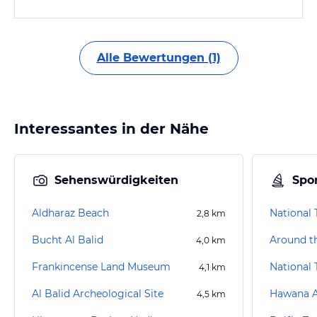
Alle Bewertungen (1)
Interessantes in der Nähe
Sehenswürdigkeiten
Spor
Aldharaz Beach
National
2,8
km
Bucht Al Balid
4,0
km
Frankincense Land Museum
National
4,1
km
Al Balid Archeological Site
Hawana A
4,5
km