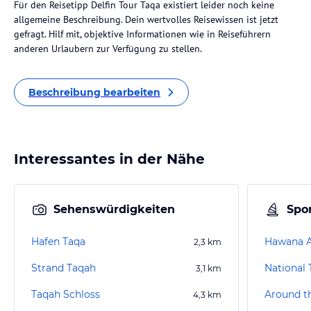
Für den Reisetipp Delfin Tour Taqa existiert leider noch keine
allgemeine Beschreibung. Dein wertvolles Reisewissen ist jetzt
gefragt. Hilf mit, objektive Informationen wie in Reiseführern
anderen Urlaubern zur Verfügung zu stellen.
Beschreibung bearbeiten
Interessantes in der Nähe
Sehenswürdigkeiten
Spor
Hafen Taqa
Hawana A
2,3
km
Strand Taqah
National
3,1
km
Taqah Schloss
4,3
km