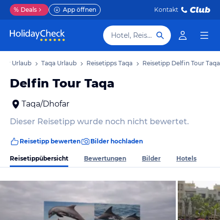
%
Deals
App öffnen
Kontakt
Hotel, Reiseziel
far Urlaub
Taqa Urlaub
Reisetipps Taqa
Reisetipp Delfin Tour Taqa
Delfin Tour Taqa
Taqa/Dhofar
Dieser Reisetipp wurde noch nicht bewertet.
Reisetipp bewerten
Bilder hochladen
Reisetippübersicht
Bewertungen
Bilder
Hotels