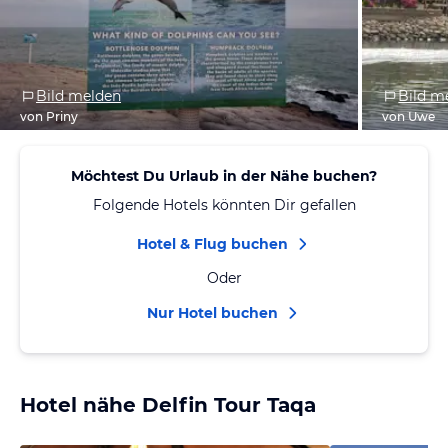
Bild melden
Bild m
von Priny
von Uwe
Möchtest Du Urlaub in der Nähe buchen?
Folgende Hotels könnten Dir gefallen
Hotel & Flug buchen
Oder
Nur Hotel buchen
Hotel nähe Delfin Tour Taqa