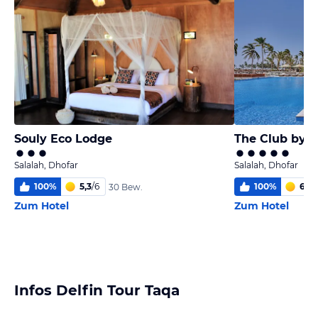
Souly Eco Lodge
The Club by F
Salalah, Dhofar
Salalah, Dhofar
100
%
5,3
/
6
100
%
6,0
/
30 Bew.
Zum Hotel
Zum Hotel
Infos Delfin Tour Taqa