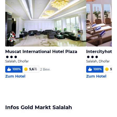
Muscat International Hotel Plaza
Intercityhotel
Salalah, Dhofar
Salalah, Dhofar
100
%
5,6
/
6
100
%
5,0
/
2 Bew.
Zum Hotel
Zum Hotel
Infos Gold Markt Salalah