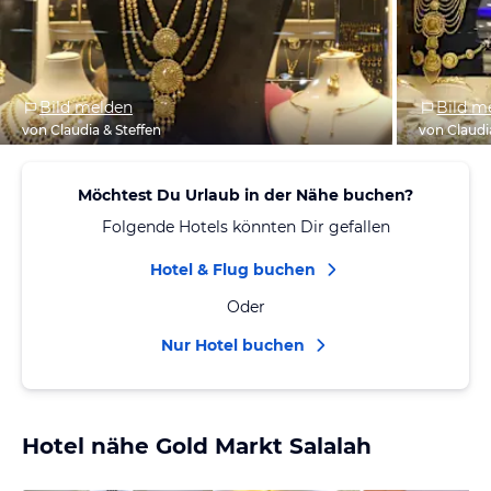
Bild melden
Bild m
von Claudia & Steffen
von Claudi
Möchtest Du Urlaub in der Nähe buchen?
Folgende Hotels könnten Dir gefallen
Hotel & Flug buchen
Oder
Nur Hotel buchen
Hotel nähe Gold Markt Salalah