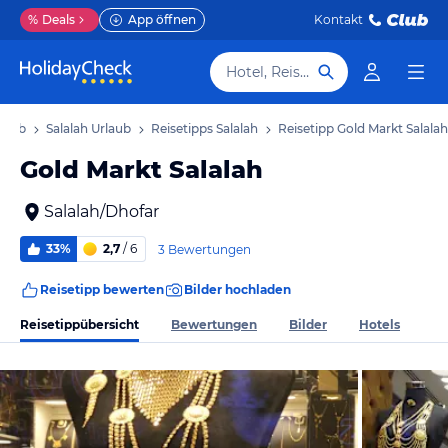
%
Deals
App öffnen
Kontakt
Hotel, Reiseziel
laub
Salalah Urlaub
Reisetipps Salalah
Reisetipp Gold Markt Salalah
Gold Markt Salalah
Salalah/Dhofar
33%
2,7
/ 6
3 Bewertungen
Reisetipp bewerten
Bilder hochladen
Reisetippübersicht
Bewertungen
Bilder
Hotels