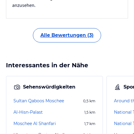
anzusehen.
Alle Bewertungen (3)
Interessantes in der Nähe
Sehenswürdigkeiten
Spor
Sultan Qaboos Moschee
0,5
km
Al-Hisn-Palast
National
1,5
km
Moschee Al Shanfari
National
1,7
km