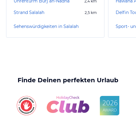
Uhrenturm Burj an-Nadha
Hawana A
2,4
km
Strand Salalah
Delfin To
2,5
km
Sehenswürdigkeiten in Salalah
Sport- un
Finde Deinen perfekten Urlaub