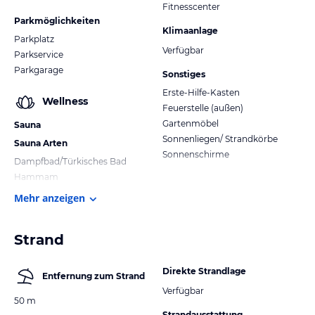
Fitnesscenter
Parkmöglichkeiten
Klimaanlage
Parkplatz
Verfügbar
Parkservice
Parkgarage
Sonstiges
Erste-Hilfe-Kasten
Wellness
Feuerstelle (außen)
Gartenmöbel
Sauna
Sonnenliegen/ Strandkörbe
Sauna Arten
Sonnenschirme
Dampfbad/Türkisches Bad
Hammam
Mehr anzeigen
Strand
Direkte Strandlage
Entfernung zum Strand
Verfügbar
50 m
Strandausstattung