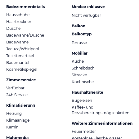
Badezimmerdetails
Minibar inklusive
Hausschuhe
Nicht verfügbar
Haartrockner
Balkon
Dusche
Balkontyp
Badewanne/Dusche
Badewanne
Terrasse
Jacuzzi/Whirlpool
Mobiliar
Toilettenartikel
Küche
Bademantel
Schreibtisch
Kosmetikspiegel
Sitzecke
Zimmerservice
Kochnische
Verfügbar
Haushaltsgeräte
24h Service
Bügeleisen
Klimatisierung
Kaffee- und
Teezubereitungsmöglichkeiten
Heizung
Klimaanlage
Weitere Zimmerinformationen
Kamin
Feuermelder
Multimedia
Kostenlose Flasche Wasser