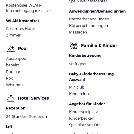
Spa & Wellnesscenter
Kostenloser WLAN-
Internetzugang inklusive
Anwendungen/Behandlungen
Partnerbehandlungen
WLAN Kostenfrei
Körperbehandlungen
Gesamtes Hotel
Massagen
Zimmer
Familie & Kinder
Pool
Kinderbetreuung
Aussenpool
Verfügbar
beheizt
Poolbar
Baby-/Kinderbetreuung
Pool
Auswahl
Whirlpool
Miniclub
Kinderclub
Hotel Services
Angebot für Kinder
Rezeption
Kinderspielplatz
24-Stunden-Rezeption
Kinderbecken
Spielplatz vor Ort
Lift