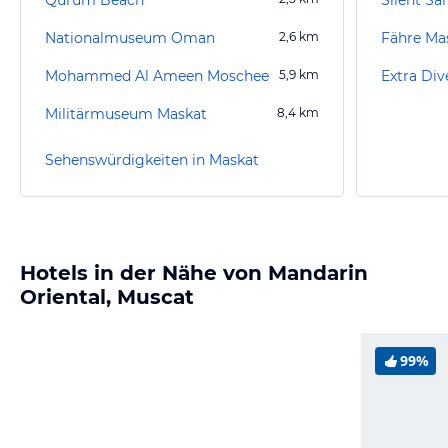
Nationalmuseum Oman
2,6
km
Fähre Ma
Mohammed Al Ameen Moschee
5,9
km
Extra Div
Militärmuseum Maskat
8,4
km
Sehenswürdigkeiten in Maskat
Hotels in der Nähe von Mandarin
Oriental, Muscat
99%