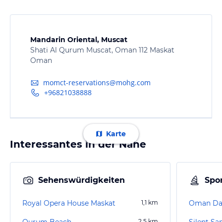
Mandarin Oriental, Muscat
Shati Al Qurum Muscat, Oman 112 Maskat
Oman
momct-reservations@mohg.com
+96821038888
Karte
Interessantes in der Nähe
Sehenswürdigkeiten
Spor
Royal Opera House Maskat
1,1
km
Oman Da
Qurum Beach
2,5
km
Silent Sa