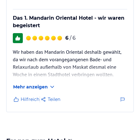
Das 1. Mandarin Oriental Hotel - wir waren
begeistert
6
/ 6
Wir haben das Mandarin Oriental deshalb gewählt,
da wir nach dem vorangegangenen Bade- und
Relaxurlaub außerhalb von Maskat diesmal eine
Woche in einem Stadthotel verbringen wollten.
Bereits einige Tage zuvor hatten wir uns beim Hotel
Mehr anzeigen
erkundigt, ob ein Check in schon um 01.00 Uhr
möglich sei. Da dies bejaht wurde, reisten wir um ca.
Hilfreich
Teilen
12.30 Uhr an und wurden sofort vom freundlichen
Personal begrüßt und an die Rezeption verwiesen.
Dort checkten wir ein, wenig später erhielten wir die
Schlüsselkarte und der…