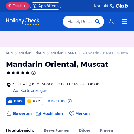
%
Deals
App öffnen
Kontakt
Hotel, Reiseziel
 Urlaub
Maskat Urlaub
Maskat Hotels
Mandarin Oriental, Muscat
Mandarin Oriental, Muscat
Shati Al Qurum Muscat, Oman 112 Maskat Oman
Auf Karte anzeigen
1
Bewertung
100%
6
/ 6
Bewerten
Hochladen
Merken
Hotelübersicht
Bewertungen
Bilder
Fragen