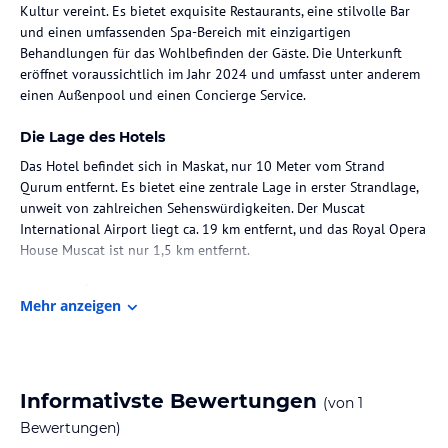
Kultur vereint. Es bietet exquisite Restaurants, eine stilvolle Bar
und einen umfassenden Spa-Bereich mit einzigartigen
Behandlungen für das Wohlbefinden der Gäste. Die Unterkunft
eröffnet voraussichtlich im Jahr 2024 und umfasst unter anderem
einen Außenpool und einen Concierge Service.
Die Lage des Hotels
Das Hotel befindet sich in Maskat, nur 10 Meter vom Strand
Qurum entfernt. Es bietet eine zentrale Lage in erster Strandlage,
unweit von zahlreichen Sehenswürdigkeiten. Der Muscat
International Airport liegt ca. 19 km entfernt, und das Royal Opera
House Muscat ist nur 1,5 km entfernt.
Zimmer / Unterbringung im Hotel
Mehr anzeigen
Die Unterkunft bietet eine Vielzahl von Zimmerkategorien,
darunter Deluxe Mountain View, Deluxe Sea View und Junior
Suiten, jeweils ausgestattet mit modernen Annehmlichkeiten wie
Klimaanlage, Minibar, Safe, Fernseher, Balkon und kostenlosem
Informativste Bewertungen
(von
1
WLAN. Jedes Zimmer ist elegant gestaltet und bietet eine
komfortable Atmosphäre.
Bewertungen)